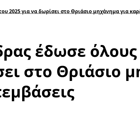
ου 2025 για να δωρίσει στο Θριάσιο μηχάνημα για κα
ρας έδωσε όλους 
σει στο Θριάσιο 
πεμβάσεις