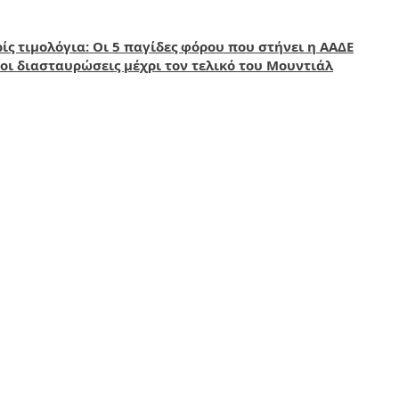
ίς τιμολόγια: Οι 5 παγίδες φόρου που στήνει η ΑΑΔΕ
οι διασταυρώσεις μέχρι τον τελικό του Μουντιάλ