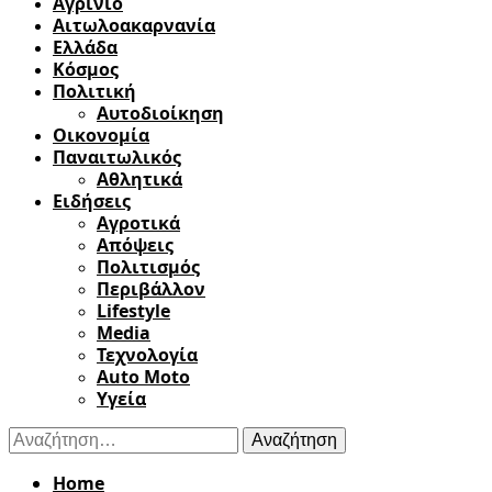
Αγρίνιο
Αιτωλοακαρνανία
Ελλάδα
Κόσμος
Πολιτική
Αυτοδιοίκηση
Οικονομία
Παναιτωλικός
Αθλητικά
Ειδήσεις
Αγροτικά
Απόψεις
Πολιτισμός
Περιβάλλον
Lifestyle
Media
Τεχνολογία
Auto Moto
Υγεία
Αναζήτηση
για:
Home