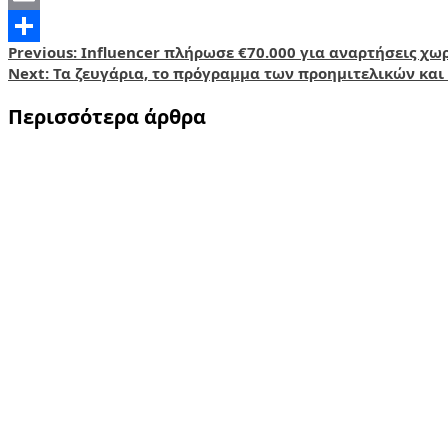
Email
Post
Previous:
Influencer πλήρωσε €70.000 για αναρτήσεις χωρ
Share
Next:
Τα ζευγάρια, το πρόγραμμα των προημιτελικών και 
navigation
Περισσότερα άρθρα