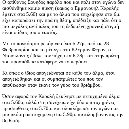
Ο απίθανος Σουηδός παρόλο που και πάλι στον αγώνα δεν
αισθάνθηκε καμία πίεση (κακός ο Εμμανουήλ Καραλής
έμεινε στα 5.60) και με το άλμα που επιχείρησε στα 6μ.
είχε καπαρώσει την πρώτη θέση, απέδειξε και πάλι ότι ο
πιο μεγάλος αντίπαλος του τη δεδομένη χρονική στιγμή
είναι ο ίδιος του ο εαυτός.
Με το παγκόσμιο ρεκόρ να είναι 6.27μ. από τις 28
Φεβρουαρίου και το μίτινγκ στο Κλερμόν Φεράν, ο
Ντουπλάντις έβαλε τον πήχη στα 6.28μ και στην πρώτη
του προσπάθεια κατάφερε να το περάσει…
Κι όπως ο ίδιος απογειώνεται σε κάθε του άλμα, έτσι
απογειώθηκαν και οι συμπατριώτες του που τον
αποθέωσαν όταν έκανε τον γύρο του θριάμβου.
Όσον αφορά τον Καραλή ξεκίνησε με πετυχημένο άλμα
στα 5.60μ, αλλά στη συνέχεια είχε δύο αποτυχημένες
προσπάθειες στα 5.70μ. και ολοκλήρωσε τον αγώνα με
μία ακόμη αποτυχημένη στα 5.90μ. καταλαμβάνοντας την
8η θέση.