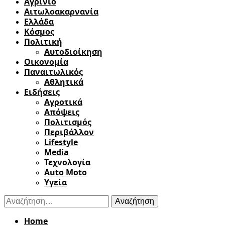
Αγρίνιο
Αιτωλοακαρνανία
Ελλάδα
Κόσμος
Πολιτική
Αυτοδιοίκηση
Οικονομία
Παναιτωλικός
Αθλητικά
Ειδήσεις
Αγροτικά
Απόψεις
Πολιτισμός
Περιβάλλον
Lifestyle
Media
Τεχνολογία
Auto Moto
Υγεία
Αναζήτηση
για:
Home