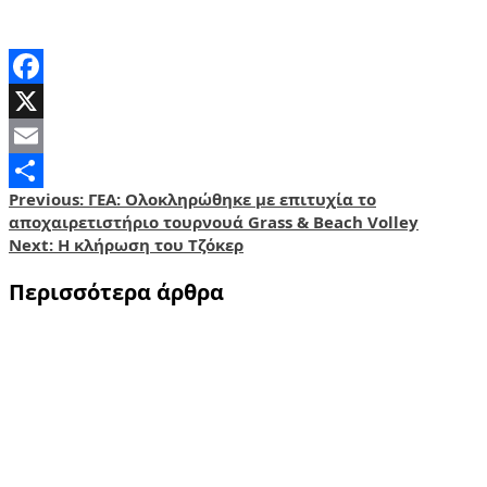
Facebook
X
Email
Post
Previous:
ΓΕΑ: Ολοκληρώθηκε με επιτυχία το
Share
αποχαιρετιστήριο τουρνουά Grass & Beach Volley
navigation
Next:
Η κλήρωση του Τζόκερ
Περισσότερα άρθρα