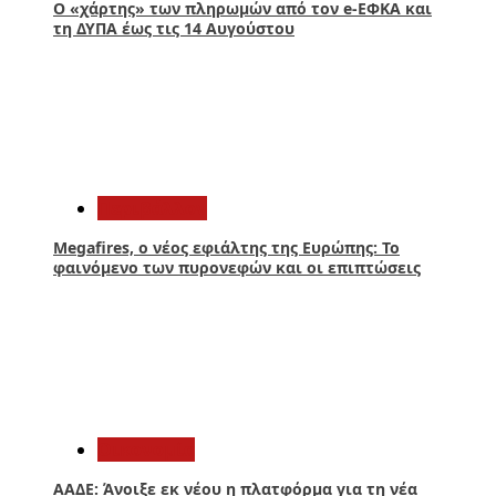
Ο «χάρτης» των πληρωμών από τον e-ΕΦΚΑ και
τη ΔΥΠΑ έως τις 14 Αυγούστου
2
Περιβάλλον
Megafires, ο νέος εφιάλτης της Ευρώπης: Το
φαινόμενο των πυρονεφών και οι επιπτώσεις
3
Οικονομία
ΑΑΔΕ: Άνοιξε εκ νέου η πλατφόρμα για τη νέα