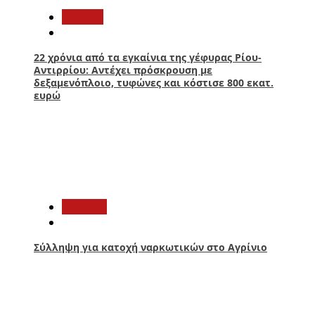
Ελλάδα
22 χρόνια από τα εγκαίνια της γέφυρας Ρίου-
Αντιρρίου: Αντέχει πρόσκρουση με
δεξαμενόπλοιο, τυφώνες και κόστισε 800 εκατ.
ευρώ
2
Aγρίνιο
Σύλληψη για κατοχή ναρκωτικών στο Αγρίνιο