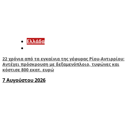
Ελλάδα
22 χρόνια από τα εγκαίνια της γέφυρας Ρίου-Αντιρρίου:
Αντέχει πρόσκρουση με δεξαμενόπλοιο, τυφώνες και
κόστισε 800 εκατ. ευρώ
7 Αυγούστου 2026