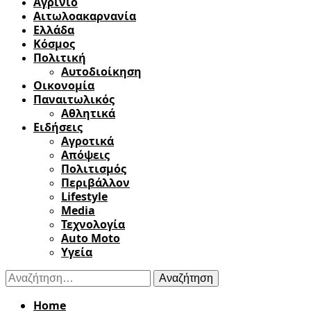
Αγρίνιο
Αιτωλοακαρνανία
Ελλάδα
Κόσμος
Πολιτική
Αυτοδιοίκηση
Οικονομία
Παναιτωλικός
Αθλητικά
Ειδήσεις
Αγροτικά
Απόψεις
Πολιτισμός
Περιβάλλον
Lifestyle
Media
Τεχνολογία
Auto Moto
Υγεία
Αναζήτηση
για:
Home