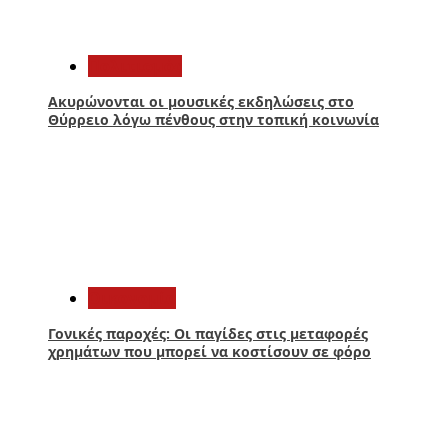
3
Πολιτισμός
Ακυρώνονται οι μουσικές εκδηλώσεις στο
Θύρρειο λόγω πένθους στην τοπική κοινωνία
4
Οικονομία
Γονικές παροχές: Οι παγίδες στις μεταφορές
χρημάτων που μπορεί να κοστίσουν σε φόρο