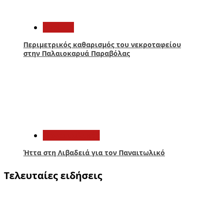
4
Aγρίνιο
Περιμετρικός καθαρισμός του νεκροταφείου
στην Παλαιοκαρυά Παραβόλας
5
Παναιτωλικός
Ήττα στη Λιβαδειά για τον Παναιτωλικό
Τελευταίες ειδήσεις