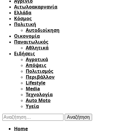
Αγρίνιο
Αιτωλοακαρνανία
Ελλάδα
Κόσμος
Πολιτική
Αυτοδιοίκηση
Οικονομία
Παναιτωλικός
Αθλητικά
Ειδήσεις
Αγροτικά
Απόψεις
Πολιτισμός
Περιβάλλον
Lifestyle
Media
Τεχνολογία
Auto Moto
Υγεία
Αναζήτηση
για:
Home