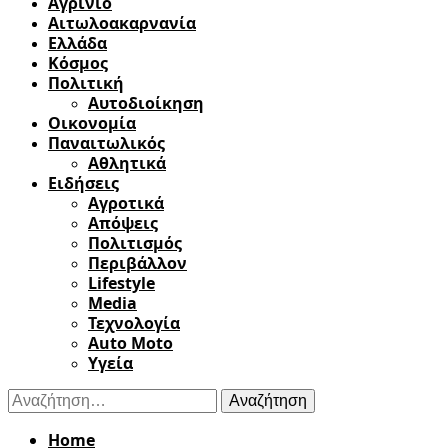
Αγρίνιο
Αιτωλοακαρνανία
Ελλάδα
Κόσμος
Πολιτική
Αυτοδιοίκηση
Οικονομία
Παναιτωλικός
Αθλητικά
Ειδήσεις
Αγροτικά
Απόψεις
Πολιτισμός
Περιβάλλον
Lifestyle
Media
Τεχνολογία
Auto Moto
Υγεία
Αναζήτηση
για:
Home