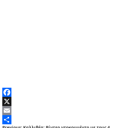
Facebook
X
Email
Previous:
Καλλιθέα: Βίντεο ντοκουμέντο με τους 4