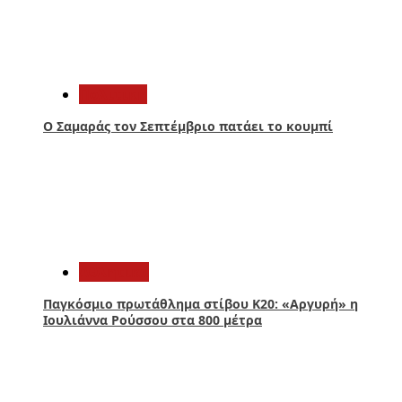
1
Πολιτική
Ο Σαμαράς τον Σεπτέμβριο πατάει το κουμπί
2
Αθλητικά
Παγκόσμιο πρωτάθλημα στίβου Κ20: «Αργυρή» η
Ιουλιάννα Ρούσσου στα 800 μέτρα