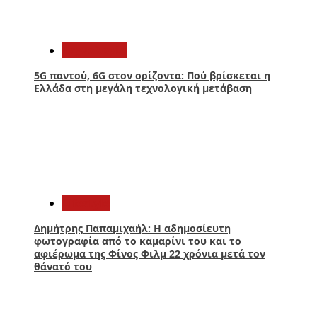
3
Τεχνολογία
5G παντού, 6G στον ορίζοντα: Πού βρίσκεται η
Ελλάδα στη μεγάλη τεχνολογική μετάβαση
4
Lifestyle
Δημήτρης Παπαμιχαήλ: Η αδημοσίευτη
φωτογραφία από το καμαρίνι του και το
αφιέρωμα της Φίνος Φιλμ 22 χρόνια μετά τον
θάνατό του