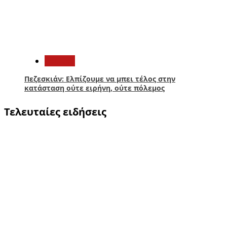
5
Κόσμος
Πεζεσκιάν: Ελπίζουμε να μπει τέλος στην
κατάσταση ούτε ειρήνη, ούτε πόλεμος
Τελευταίες ειδήσεις