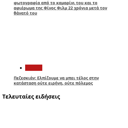
φωτογραφία από το καμαρίνι του και το
αφιέρωμα της Φίνος Φιλμ 22 χρόνια μετά τον
θάνατό του
5
Κόσμος
Πεζεσκιάν: Ελπίζουμε να μπει τέλος στην
κατάσταση ούτε ειρήνη, ούτε πόλεμος
Τελευταίες ειδήσεις