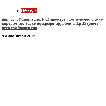
Lifestyle
Δημήτρης Παπαμιχαήλ: Η αδημοσίευτη φωτογραφία από το
καμαρίνι του και το αφιέρωμα της Φίνος Φιλμ 22 χρόνια
μετά τον θάνατό του
9 Αυγούστου 2026