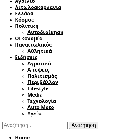
Αγρίνιο
Αιτωλοακαρνανία
Ελλάδα
Κόσμος
Πολιτική
Αυτοδιοίκηση
Οικονομία
Παναιτωλικός
Αθλητικά
Ειδήσεις
Αγροτικά
Απόψεις
Πολιτισμός
Περιβάλλον
Lifestyle
Media
Τεχνολογία
Auto Moto
Υγεία
Αναζήτηση
για:
Home