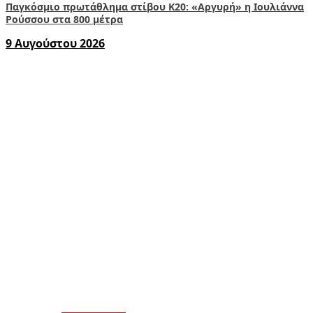
Παγκόσμιο πρωτάθλημα στίβου Κ20: «Αργυρή» η Ιουλιάννα
Ρούσσου στα 800 μέτρα
9 Αυγούστου 2026