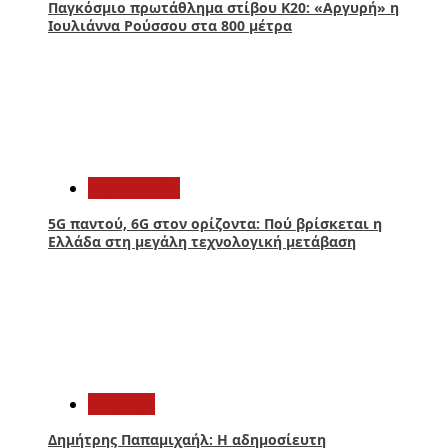
Παγκόσμιο πρωτάθλημα στίβου Κ20: «Αργυρή» η
Ιουλιάννα Ρούσσου στα 800 μέτρα
3
Τεχνολογία
5G παντού, 6G στον ορίζοντα: Πού βρίσκεται η
Ελλάδα στη μεγάλη τεχνολογική μετάβαση
4
Lifestyle
Δημήτρης Παπαμιχαήλ: Η αδημοσίευτη