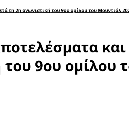
τά τη 2η αγωνιστική του 9ου ομίλου του Μουντιάλ 20
Αποτελέσματα και
ή του 9ου ομίλου 