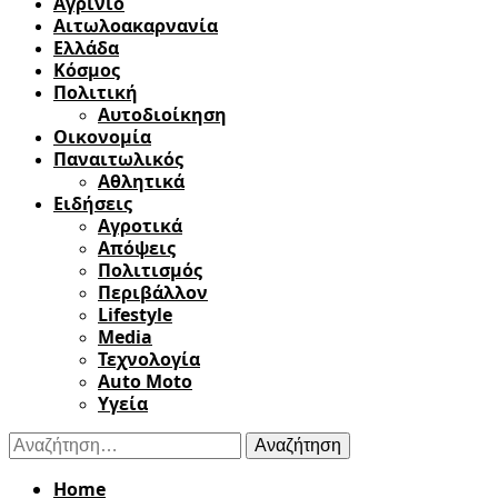
Αγρίνιο
Αιτωλοακαρνανία
Ελλάδα
Κόσμος
Πολιτική
Αυτοδιοίκηση
Οικονομία
Παναιτωλικός
Αθλητικά
Ειδήσεις
Αγροτικά
Απόψεις
Πολιτισμός
Περιβάλλον
Lifestyle
Media
Τεχνολογία
Auto Moto
Υγεία
Αναζήτηση
για:
Home