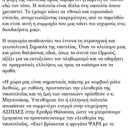
εδώ τον τόπο. Η πολιτεία είναι δίπλα στη ναυτιλία όποτε
χρειαστεί. Το έχουμε κάνει σε εθνικό και ευρωπαϊκό
επίπεδο, αντιμετωπίζοντας εκκρεμότητες από το παρελθόν
και είναι αυτή η συμμαχία που μας κάνει πιο ισχυρούς στις
διεκδικήσεις μας».
Η συγκυρία αναδεικνύει πιο έντονα τη στρατηγική και
γεωπολιτική Σημασία της ναυτιλίας. Όταν το κλείσιμο μιας
και μόνο θαλάσσιας οδού, όπως τα στενά του Ορμούζ,
αξίζει για να εκτοξεύσει τον πληθωρισμό και να οδηγήσει
σε πραγματικές ελλείψεις ως προς τα καύσιμα και τα
αγαθά.
«Η χώρα μας είναι σημαντικός παίκτης με κομβικό ρόλο
διεθνώς, με ευθύνη, προστατεύει την ελευθερία της
ναυσιπλοΐας και τη ζωή των ναυτικών» πρόσθεσε ο κ.
Μητσοτάκης. Υπενθύμισε ότι η ελληνική πολιτεία
αποφάσισε να συμμετέχει ενεργά στην επιχείρηση
ΑΣΠΙΔΕΣ στην Ερυθρά Θάλασσα, ώστε να μπορέσουμε
έμπρακτα να προστατεύσουμε την ελευθερία της
ναυσιπλοΐας. «Εκεί βρίσκεται η φρεγάτα ΨΑΡΑ με το