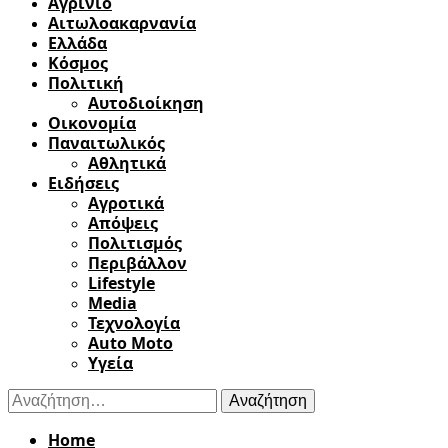
Αγρίνιο
Αιτωλοακαρνανία
Ελλάδα
Κόσμος
Πολιτική
Αυτοδιοίκηση
Οικονομία
Παναιτωλικός
Αθλητικά
Ειδήσεις
Αγροτικά
Απόψεις
Πολιτισμός
Περιβάλλον
Lifestyle
Media
Τεχνολογία
Auto Moto
Υγεία
Αναζήτηση
για:
Home