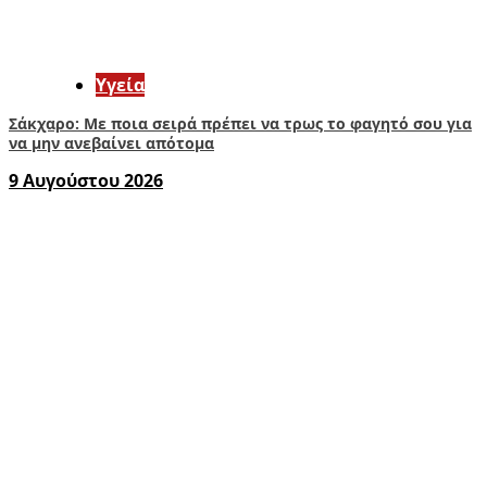
Υγεία
Σάκχαρο: Με ποια σειρά πρέπει να τρως το φαγητό σου για
να μην ανεβαίνει απότομα
9 Αυγούστου 2026