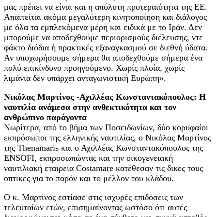
μας πρέπει να είναι και η απόλυτη προτεραιότητα της ΕΕ.
Απαιτείται ακόμα μεγαλύτερη κινητοποίηση και διάλογος
με όλα τα εμπλεκόμενα μέρη και ειδικά με το Ιράν. Δεν
μπορούμε να αποδεχθούμε περιορισμούς διέλευσης, ντε
φάκτο διόδια ή πρακτικές εξαναγκασμού σε διεθνή ύδατα.
Αν υποχωρήσουμε σήμερα θα αποδεχθούμε σήμερα ένα
πολύ επικίνδυνο προηγούμενο. Χωρίς πλοία, χωρίς
λιμάνια δεν υπάρχει ανταγωνιστική Ευρώπη».
Νικόλας Μαρτίνος -Αχιλλέας Κωνσταντακόπουλος: Η
ναυτιλία ανάμεσα στην ανθεκτικότητα και τον
ανθρώπινο παράγοντα
Νωρίτερα, από το βήμα των Ποσειδωνίων, δύο κορυφαίοι
εκπρόσωποι της ελληνικής ναυτιλίας, ο Νικόλας Μαρτίνος
της Thenamaris και ο Αχιλλέας Κωνσταντακόπουλος της
ΕΝSOFI, εκπροσωπώντας και την οικογενειακή
ναυτιλιακή εταιρεία Costamare κατέθεσαν τις δικές τους
οπτικές για το παρόν και το μέλλον του κλάδου.
Ο κ. Μαρτίνος εστίασε στις ισχυρές επιδόσεις των
τελευταίων ετών, επισημαίνοντας ωστόσο ότι αυτές