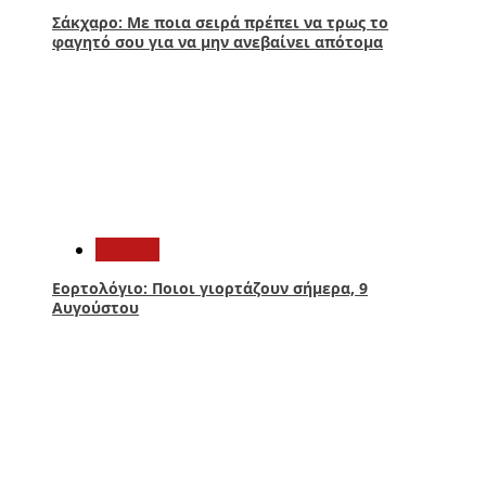
Σάκχαρο: Με ποια σειρά πρέπει να τρως το
φαγητό σου για να μην ανεβαίνει απότομα
3
Ελλάδα
Εορτολόγιο: Ποιοι γιορτάζουν σήμερα, 9
Αυγούστου
4