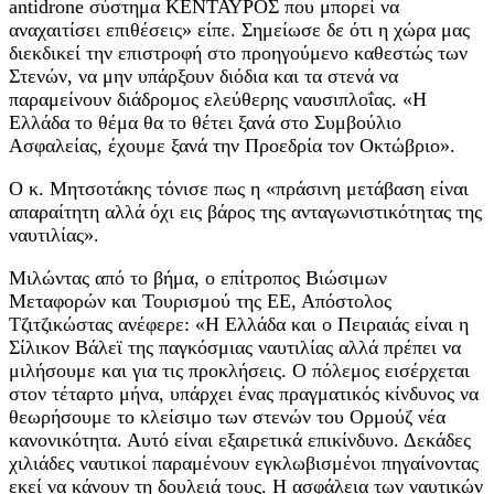
antidrone σύστημα ΚΕΝΤΑΥΡΟΣ που μπορεί να
αναχαιτίσει επιθέσεις» είπε. Σημείωσε δε ότι η χώρα μας
διεκδικεί την επιστροφή στο προηγούμενο καθεστώς των
Στενών, να μην υπάρξουν διόδια και τα στενά να
παραμείνουν διάδρομος ελεύθερης ναυσιπλοΐας. «Η
Ελλάδα το θέμα θα το θέτει ξανά στο Συμβούλιο
Ασφαλείας, έχουμε ξανά την Προεδρία τον Οκτώβριο».
Ο κ. Μητσοτάκης τόνισε πως η «πράσινη μετάβαση είναι
απαραίτητη αλλά όχι εις βάρος της ανταγωνιστικότητας της
ναυτιλίας».
Μιλώντας από το βήμα, ο επίτροπος Βιώσιμων
Μεταφορών και Τουρισμού της ΕΕ, Απόστολος
Τζιτζικώστας ανέφερε: «Η Ελλάδα και ο Πειραιάς είναι η
Σίλικον Βάλεϊ της παγκόσμιας ναυτιλίας αλλά πρέπει να
μιλήσουμε και για τις προκλήσεις. Ο πόλεμος εισέρχεται
στον τέταρτο μήνα, υπάρχει ένας πραγματικός κίνδυνος να
θεωρήσουμε το κλείσιμο των στενών του Ορμούζ νέα
κανονικότητα. Αυτό είναι εξαιρετικά επικίνδυνο. Δεκάδες
χιλιάδες ναυτικοί παραμένουν εγκλωβισμένοι πηγαίνοντας
εκεί να κάνουν τη δουλειά τους. Η ασφάλεια των ναυτικών