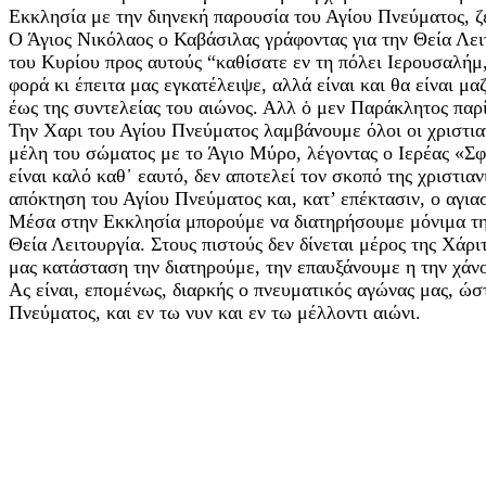
Εκκλησία με την διηνεκή παρουσία του Αγίου Πνεύματος, ζ
Ο Άγιος Νικόλαος ο Καβάσιλας γράφοντας για την Θεία Λει
του Κυρίου προς αυτούς “καθίσατε εν τη πόλει Ιερουσαλήμ,
φορά κι έπειτα μας εγκατέλειψε, αλλά είναι και θα είναι μα
έως της συντελείας του αιώνος. Αλλ ὁ μεν Παράκλητος παρί
Την Χαρι του Αγίου Πνεύματος λαμβάνουμε όλοι οι χριστια
μέλη του σώματος με το Άγιο Μύρο, λέγοντας ο Ιερέας «Σφ
είναι καλό καθ᾽ εαυτό, δεν αποτελεί τον σκοπό της χριστιαν
απόκτηση του Αγίου Πνεύματος και, κατ’ επέκτασιν, ο αγι
Μέσα στην Εκκλησία μπορούμε να διατηρήσουμε μόνιμα την
Θεία Λειτουργία. Στους πιστούς δεν δίνεται μέρος της Χάρ
μας κατάσταση την διατηρούμε, την επαυξάνουμε η την χάν
Ας είναι, επομένως, διαρκής ο πνευματικός αγώνας μας, ώσ
Πνεύματος, και εν τω νυν και εν τω μέλλοντι αιώνι.