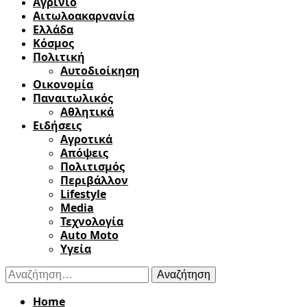
Αγρίνιο
Αιτωλοακαρνανία
Ελλάδα
Κόσμος
Πολιτική
Αυτοδιοίκηση
Οικονομία
Παναιτωλικός
Αθλητικά
Ειδήσεις
Αγροτικά
Απόψεις
Πολιτισμός
Περιβάλλον
Lifestyle
Media
Τεχνολογία
Auto Moto
Υγεία
Αναζήτηση
για:
Home