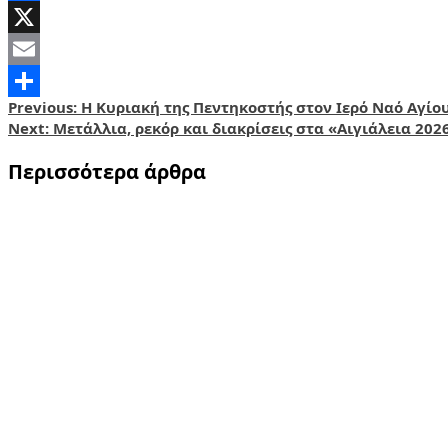
Facebook
X
Email
Post
Previous:
Η Κυριακή της Πεντηκοστής στον Ιερό Ναό Αγίο
Share
Next:
Μετάλλια, ρεκόρ και διακρίσεις στα «Αιγιάλεια 2026
navigation
Περισσότερα άρθρα