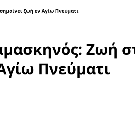
σημαίνει ζωή εν Αγίω Πνεύματι
μασκηνός: Ζωή σ
 Αγίω Πνεύματι