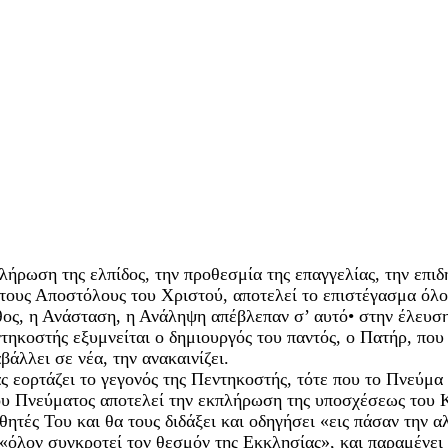
λήρωση της ελπίδος, την προθεσμία της επαγγελίας, την επιδ
στους Αποστόλους του Χριστού, αποτελεί το επιστέγασμα όλο
θος, η Ανάσταση, η Ανάληψη απέβλεπαν σ’ αυτό• στην έλευσ
τηκοστής εξυμνείται ο δημιουργός του παντός, ο Πατήρ, που
βάλλει σε νέα, την ανακαινίζει.
 εορτάζει το γεγονός της Πεντηκοστής, τότε που το Πνεύμα 
υ Πνεύματος αποτελεί την εκπλήρωση της υποσχέσεως του Κ
ητές Του και θα τους διδάξει και οδηγήσει «εις πάσαν την αλ
όλον συγκροτεί τον θεσμόν της Εκκλησίας», και παραμένει 