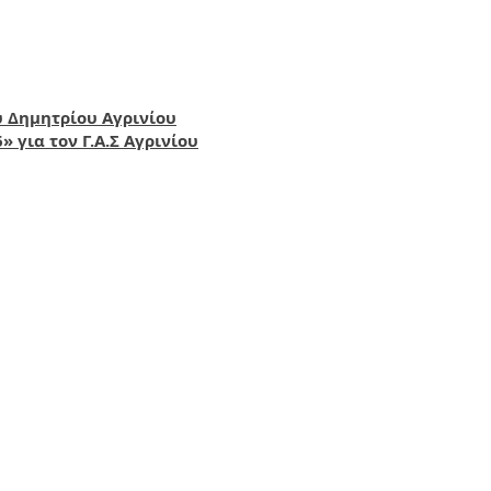
υ Δημητρίου Αγρινίου
» για τον Γ.Α.Σ Αγρινίου