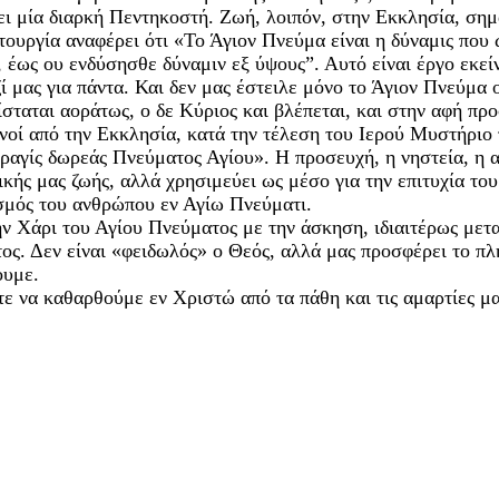
ει μία διαρκή Πεντηκοστή. Ζωή, λοιπόν, στην Εκκλησία, σημ
τουργία αναφέρει ότι «Το Άγιον Πνεύμα είναι η δύναμις πο
 έως ου ενδύσησθε δύναμιν εξ ύψους”. Αυτό είναι έργο εκεί
ζί μας για πάντα. Και δεν μας έστειλε μόνο το Άγιον Πνεύμα 
σταται αοράτως, ο δε Κύριος και βλέπεται, και στην αφή πρ
νοί από την Εκκλησία, κατά την τέλεση του Ιερού Μυστήριο
ραγίς δωρεάς Πνεύματος Αγίου». Η προσευχή, η νηστεία, η α
ικής μας ζωής, αλλά χρησιμεύει ως μέσο για την επιτυχία του
ασμός του ανθρώπου εν Αγίω Πνεύματι.
 Χάρι του Αγίου Πνεύματος με την άσκηση, ιδιαιτέρως μετα
ιτος. Δεν είναι «φειδωλός» ο Θεός, αλλά μας προσφέρει το π
ουμε.
τε να καθαρθούμε εν Χριστώ από τα πάθη και τις αμαρτίες μ