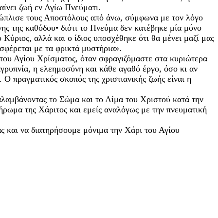
αίνει ζωή εν Αγίω Πνεύματι.
υ ώπλισε τους Αποστόλους από άνω, σύμφωνα με τον λόγο
νης της καθόδου• διότι το Πνεύμα δεν κατέβηκε μία μόνο
ο Κύριος, αλλά και ο ίδιος υποσχέθηκε ότι θα μένει μαζί μας
οσφέρεται με τα φρικτά μυστήρια».
 του Αγίου Χρίσματος, όταν σφραγιζόμαστε στα κυριώτερα
γρυπνία, η ελεημοσύνη και κάθε αγαθό έργο, όσο κι αν
. Ο πραγματικός σκοπός της χριστιανικής ζωής είναι η
λαμβάνοντας το Σώμα και το Αίμα του Χριστού κατά την
λήρωμα της Χάριτος και εμείς αναλόγως με την πνευματική
ας και να διατηρήσουμε μόνιμα την Χάρι του Αγίου