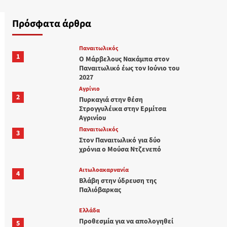
Πρόσφατα άρθρα
Παναιτωλικός
1
Ο Μάρβελους Nακάμπα στον
Παναιτωλικό έως τον Ιούνιο του
2027
Aγρίνιο
2
Πυρκαγιά στην θέση
Στρογγυλέικα στην Ερμίτσα
Αγρινίου
Παναιτωλικός
3
Στον Παναιτωλικό για δύο
χρόνια ο Μούσα Ντζενεπό
Αιτωλοακαρνανία
4
Βλάβη στην ύδρευση της
Παλιόβαρκας
Ελλάδα
Προθεσμία για να απολογηθεί
5