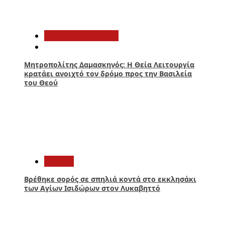
2
Αιτωλοακαρνανία
Μητροπολίτης Δαμασκηνός: Η Θεία Λειτουργία
κρατάει ανοιχτό τον δρόμο προς την Βασιλεία
του Θεού
3
Ελλάδα
Βρέθηκε σορός σε σπηλιά κοντά στο εκκλησάκι
των Αγίων Ισιδώρων στον Λυκαβηττό