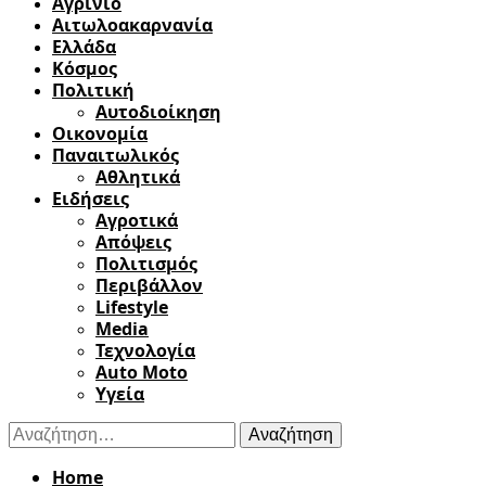
Αγρίνιο
Αιτωλοακαρνανία
Ελλάδα
Κόσμος
Πολιτική
Αυτοδιοίκηση
Οικονομία
Παναιτωλικός
Αθλητικά
Ειδήσεις
Αγροτικά
Απόψεις
Πολιτισμός
Περιβάλλον
Lifestyle
Media
Τεχνολογία
Auto Moto
Υγεία
Αναζήτηση
για:
Home