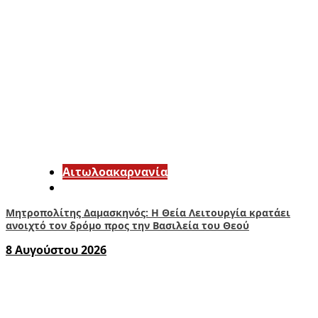
Αιτωλοακαρνανία
Μητροπολίτης Δαμασκηνός: Η Θεία Λειτουργία κρατάει
ανοιχτό τον δρόμο προς την Βασιλεία του Θεού
8 Αυγούστου 2026