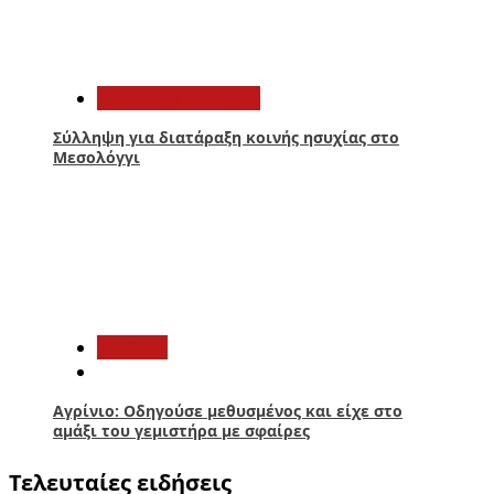
4
Αιτωλοακαρνανία
Σύλληψη για διατάραξη κοινής ησυχίας στο
Μεσολόγγι
5
Aγρίνιο
Αγρίνιο: Οδηγούσε μεθυσμένος και είχε στο
αμάξι του γεμιστήρα με σφαίρες
Τελευταίες ειδήσεις