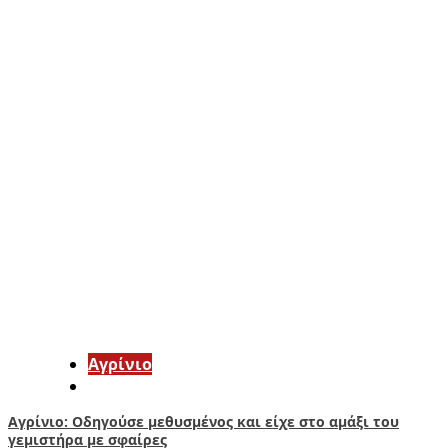
Aγρίνιο
Αγρίνιο: Οδηγούσε μεθυσμένος και είχε στο αμάξι του
γεμιστήρα με σφαίρες