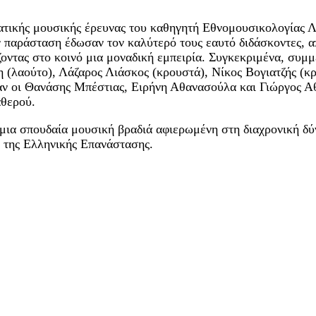
ατικής μουσικής έρευνας του καθηγητή Εθνομουσικολογίας Λ
αράσταση έδωσαν τον καλύτερό τους εαυτό διδάσκοντες, από
ντας στο κοινό μια μοναδική εμπειρία. Συγκεκριμένα, συμμ
(λαούτο), Λάζαρος Λιάσκος (κρουστά), Νίκος Βογιατζής (κρη
αν οι Θανάσης Μπέστιας, Ειρήνη Αθανασούλα και Γιώργος Α
αθερού.
 μια σπουδαία μουσική βραδιά αφιερωμένη στη διαχρονική δύ
 της Ελληνικής Επανάστασης.