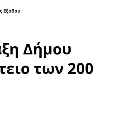
ς Εξόδου
αξη Δήμου
τειο των 200