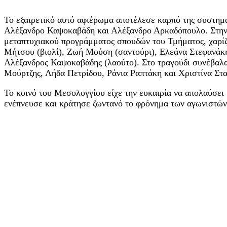
Το εξαιρετικό αυτό αφιέρωμα αποτέλεσε καρπό της συστημ
Αλέξανδρο Καψοκαβάδη και Αλέξανδρο Αρκαδόπουλο. Στην π
μεταπτυχιακού προγράμματος σπουδών του Τμήματος, χαρίζο
Μήτσου (βιολί), Ζωή Μούση (σαντούρι), Ελεάνα Στεφανάκη 
Αλέξανδρος Καψοκαβάδης (λαούτο). Στο τραγούδι συνέβαλ
Μούρτζης, Λήδα Πετρίδου, Ράνια Ραπτάκη και Χριστίνα Στ
Το κοινό του Μεσολογγίου είχε την ευκαιρία να απολαύσει
ενέπνευσε και κράτησε ζωντανό το φρόνημα των αγωνιστών