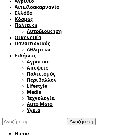
Αγρίνιο
Αιτωλοακαρνανία
Ελλάδα
Κόσμος
Πολιτική
Αυτοδιοίκηση
Οικονομία
Παναιτωλικός
Αθλητικά
Ειδήσεις
Αγροτικά
Απόψεις
Πολιτισμός
Περιβάλλον
Lifestyle
Media
Τεχνολογία
Auto Moto
Υγεία
Αναζήτηση
για:
Home