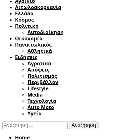
Αγρίνιο
Αιτωλοακαρνανία
Ελλάδα
Κόσμος
Πολιτική
Αυτοδιοίκηση
Οικονομία
Παναιτωλικός
Αθλητικά
Ειδήσεις
Αγροτικά
Απόψεις
Πολιτισμός
Περιβάλλον
Lifestyle
Media
Τεχνολογία
Auto Moto
Υγεία
Αναζήτηση
για:
Home