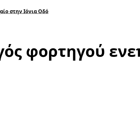
αίο στην Ιόνια Οδό
ός φορτηγού ενε