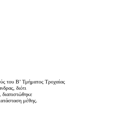
ούς του Β’ Τμήματος Τροχαίας
νδρας, διότι
, διαπιστώθηκε
κατάσταση μέθης.