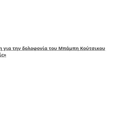
λη για την δολοφονία του Μπάμπη Κούτσικου
ίς»