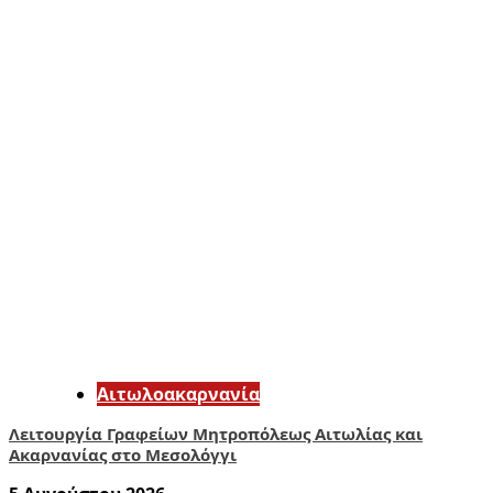
Αιτωλοακαρνανία
Λειτουργία Γραφείων Μητροπόλεως Αιτωλίας και
Ακαρνανίας στο Μεσολόγγι