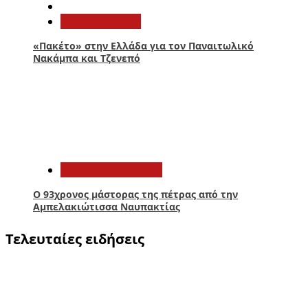
Παναιτωλικός
«Πακέτο» στην Ελλάδα για τον Παναιτωλικό
Νακάμπα και Τζενεπό
5
Αιτωλοακαρνανία
Ο 93χρονος μάστορας της πέτρας από την
Αμπελακιώτισσα Ναυπακτίας
Τελευταίες ειδήσεις