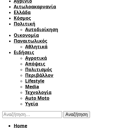
Αγρίνιο
Αιτωλοακαρνανία
Ελλάδα
Κόσμος
Πολιτική
Αυτοδιοίκηση
Οικονομία
Παναιτωλικός
Αθλητικά
Ειδήσεις
Αγροτικά
Απόψεις
Πολιτισμός
Περιβάλλον
Lifestyle
Media
Τεχνολογία
Auto Moto
Υγεία
Αναζήτηση
για:
Home