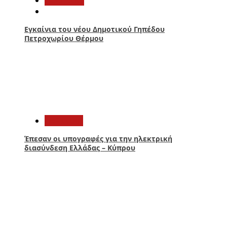
Εγκαίνια του νέου Δημοτικού Γηπέδου
Πετροχωρίου Θέρμου
3
Πολιτική
Έπεσαν οι υπογραφές για την ηλεκτρική
διασύνδεση Ελλάδας – Κύπρου
4