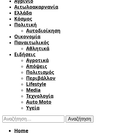
Αγρίνιο
Αιτωλοακαρνανία
Ελλάδα
Κόσμος
Πολιτική
Αυτοδιοίκηση
Οικονομία
Παναιτωλικός
Αθλητικά
Ειδήσεις
Αγροτικά
Απόψεις
Πολιτισμός
Περιβάλλον
Lifestyle
Media
Τεχνολογία
Auto Moto
Υγεία
Αναζήτηση
για:
Home