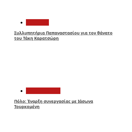
3
Αθλητικά
Συλλυπητήρια Παπαναστασίου για τον θάνατο
του Τάκη Καρατσώρη
4
Παναιτωλικός
Πόλο: Έναρξη συνεργασίας με Ιάσωνα
Τουρκομένη