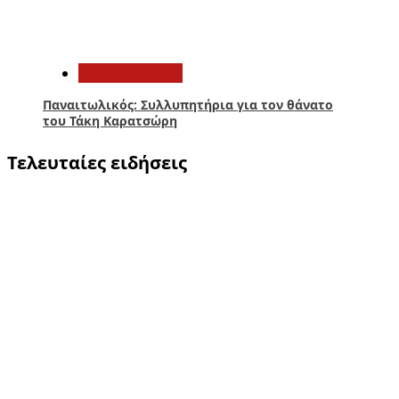
5
Παναιτωλικός
Παναιτωλικός: Συλλυπητήρια για τον θάνατο
του Τάκη Καρατσώρη
Τελευταίες ειδήσεις