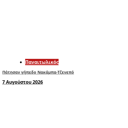
Παναιτωλικός
Πάτησαν γήπεδο Νακάμπα-Τζενεπό
7 Αυγούστου 2026