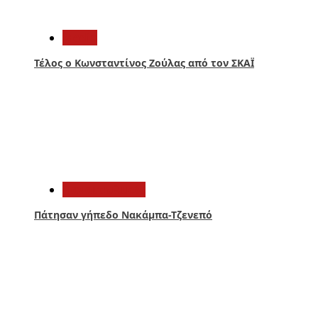
1
Media
Τέλος ο Κωνσταντίνος Ζούλας από τον ΣΚΑΪ
2
Παναιτωλικός
Πάτησαν γήπεδο Νακάμπα-Τζενεπό