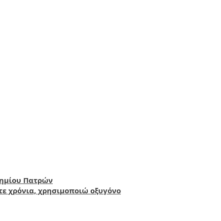
τημίου Πατρών
τε χρόνια, χρησιμοποιώ οξυγόνο