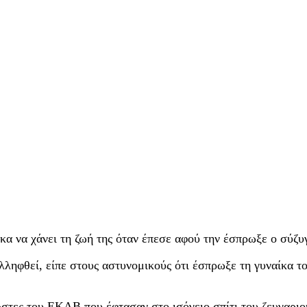
α να χάνει τη ζωή της όταν έπεσε αφού την έσπρωξε ο σύζυγ
λληφθεί, είπε στους αστυνομικούς ότι έσπρωξε τη γυναίκα τ
στες του ΕΚΑΒ που έφτασαν στο ισόγειο σπίτι του ζευγαριο