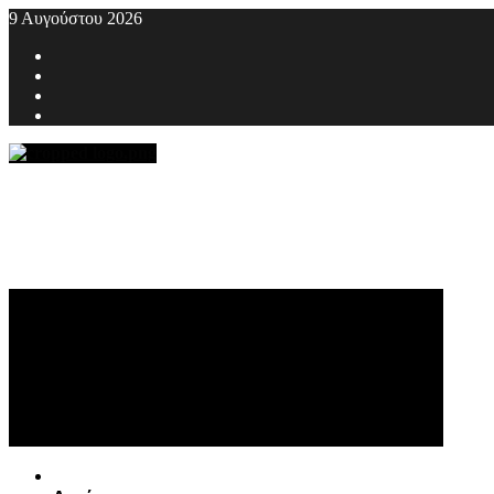
Skip
9 Αυγούστου 2026
to
Facebook
content
Twitter
Youtube
Instagram
Primary
Menu