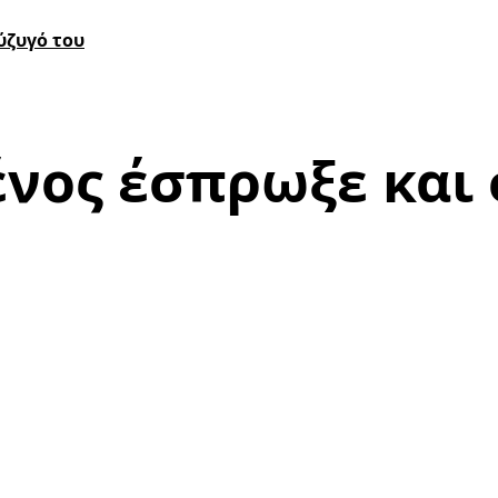
ύζυγό του
ένος έσπρωξε και