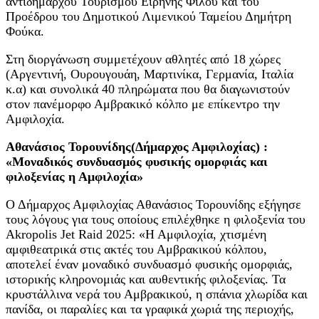
αντιδημάρχου Τουρισμού Ειρήνης Φίλου και του
Προέδρου του Δημοτικού Λιμενικού Ταμείου Δημήτρη
Φούκα.
Στη διοργάνωση συμμετέχουν αθλητές από 18 χώρες
(Αργεντινή, Ουρουγουάη, Μαρτινίκα, Γερμανία, Ιταλία
κ.α) και συνολικά 40 πληρώματα που θα διαγωνιστούν
στον πανέμορφο Αμβρακικό κόλπο με επίκεντρο την
Αμφιλοχία.
Αθανάσιος Τορουνίδης(Δήμαρχος Αμφιλοχίας) :
«Μοναδικός συνδυασμός φυσικής ομορφιάς και
φιλοξενίας η Αμφιλοχία»
Ο Δήμαρχος Αμφιλοχίας Αθανάσιος Τορουνίδης εξήγησε
τους λόγους για τους οποίους επιλέχθηκε η φιλοξενία του
Akropolis Jet Raid 2025: «Η Αμφιλοχία, χτισμένη
αμφιθεατρικά στις ακτές του Αμβρακικού κόλπου,
αποτελεί έναν μοναδικό συνδυασμό φυσικής ομορφιάς,
ιστορικής κληρονομιάς και αυθεντικής φιλοξενίας. Τα
κρυστάλλινα νερά του Αμβρακικού, η σπάνια χλωρίδα και
πανίδα, οι παραλίες και τα γραφικά χωριά της περιοχής,