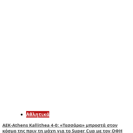
Αθλητικά
ΑΕΚ-Athens Kallithea 4-0: «Τεσσάρα» μπροστά στον
κόσμο της πριν τη μάχη για το Super Cup με τον ΟΦΗ