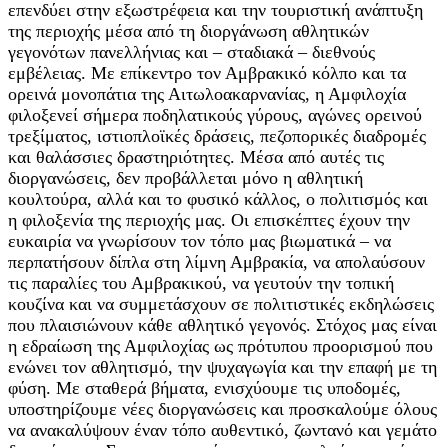
επενδύει στην εξωστρέφεια και την τουριστική ανάπτυξη
της περιοχής μέσα από τη διοργάνωση αθλητικών
γεγονότων πανελλήνιας και – σταδιακά – διεθνούς
εμβέλειας. Με επίκεντρο τον Αμβρακικό κόλπο και τα
ορεινά μονοπάτια της Αιτωλοακαρνανίας, η Αμφιλοχία
φιλοξενεί σήμερα ποδηλατικούς γύρους, αγώνες ορεινού
τρεξίματος, ιστιοπλοϊκές δράσεις, πεζοπορικές διαδρομές
και θαλάσσιες δραστηριότητες. Μέσα από αυτές τις
διοργανώσεις, δεν προβάλλεται μόνο η αθλητική
κουλτούρα, αλλά και το φυσικό κάλλος, ο πολιτισμός και
η φιλοξενία της περιοχής μας. Οι επισκέπτες έχουν την
ευκαιρία να γνωρίσουν τον τόπο μας βιωματικά – να
περπατήσουν δίπλα στη λίμνη Αμβρακία, να απολαύσουν
τις παραλίες του Αμβρακικού, να γευτούν την τοπική
κουζίνα και να συμμετάσχουν σε πολιτιστικές εκδηλώσεις
που πλαισιώνουν κάθε αθλητικό γεγονός. Στόχος μας είναι
η εδραίωση της Αμφιλοχίας ως πρότυπου προορισμού που
ενώνει τον αθλητισμό, την ψυχαγωγία και την επαφή με τη
φύση. Με σταθερά βήματα, ενισχύουμε τις υποδομές,
υποστηρίζουμε νέες διοργανώσεις και προσκαλούμε όλους
να ανακαλύψουν έναν τόπο αυθεντικό, ζωντανό και γεμάτο