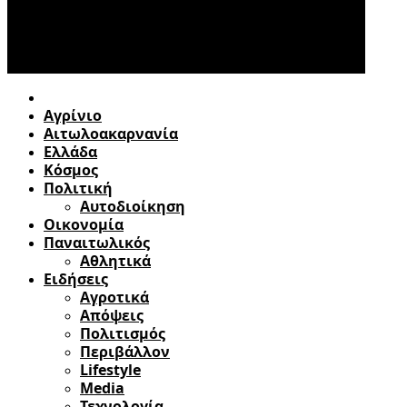
Αγρίνιο
Αιτωλοακαρνανία
Ελλάδα
Κόσμος
Πολιτική
Αυτοδιοίκηση
Οικονομία
Παναιτωλικός
Αθλητικά
Ειδήσεις
Αγροτικά
Απόψεις
Πολιτισμός
Περιβάλλον
Lifestyle
Media
Τεχνολογία