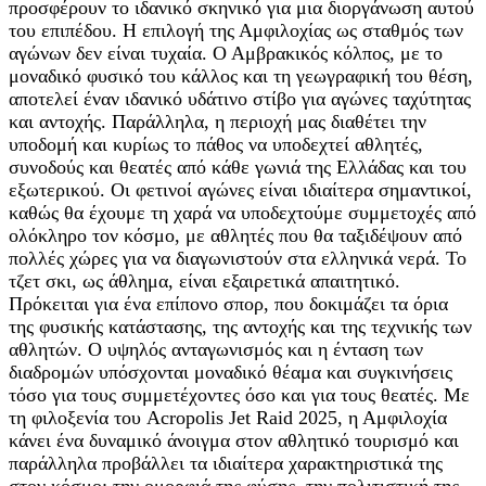
προσφέρουν το ιδανικό σκηνικό για μια διοργάνωση αυτού
του επιπέδου. Η επιλογή της Αμφιλοχίας ως σταθμός των
αγώνων δεν είναι τυχαία. Ο Αμβρακικός κόλπος, με το
μοναδικό φυσικό του κάλλος και τη γεωγραφική του θέση,
αποτελεί έναν ιδανικό υδάτινο στίβο για αγώνες ταχύτητας
και αντοχής. Παράλληλα, η περιοχή μας διαθέτει την
υποδομή και κυρίως το πάθος να υποδεχτεί αθλητές,
συνοδούς και θεατές από κάθε γωνιά της Ελλάδας και του
εξωτερικού. Οι φετινοί αγώνες είναι ιδιαίτερα σημαντικοί,
καθώς θα έχουμε τη χαρά να υποδεχτούμε συμμετοχές από
ολόκληρο τον κόσμο, με αθλητές που θα ταξιδέψουν από
πολλές χώρες για να διαγωνιστούν στα ελληνικά νερά. Το
τζετ σκι, ως άθλημα, είναι εξαιρετικά απαιτητικό.
Πρόκειται για ένα επίπονο σπορ, που δοκιμάζει τα όρια
της φυσικής κατάστασης, της αντοχής και της τεχνικής των
αθλητών. Ο υψηλός ανταγωνισμός και η ένταση των
διαδρομών υπόσχονται μοναδικό θέαμα και συγκινήσεις
τόσο για τους συμμετέχοντες όσο και για τους θεατές. Με
τη φιλοξενία του Acropolis Jet Raid 2025, η Αμφιλοχία
κάνει ένα δυναμικό άνοιγμα στον αθλητικό τουρισμό και
παράλληλα προβάλλει τα ιδιαίτερα χαρακτηριστικά της
στον κόσμο: την ομορφιά της φύσης, την πολιτιστική της