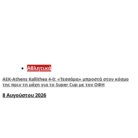
Αθλητικά
ΑΕΚ-Athens Kallithea 4-0: «Τεσσάρα» μπροστά στον κόσμο
της πριν τη μάχη για το Super Cup με τον ΟΦΗ
8 Αυγούστου 2026