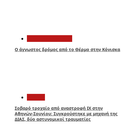
3
Αιτωλοακαρνανία
Ο άγνωστος δρόμος από το Θέρμο στην Κόνισκα
4
Ελλάδα
Σοβαρό τροχαίο από αναστροφή ΙΧ στην
Αθηνών-Σουνίου: Συγκρούστηκε με μηχανή της
ΔΙΑΣ, δύο αστυνομικοί τραυματίες