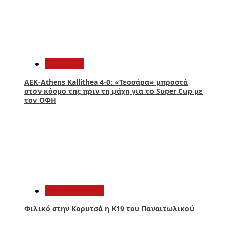
1
Αθλητικά
ΑΕΚ-Athens Kallithea 4-0: «Τεσσάρα» μπροστά
στον κόσμο της πριν τη μάχη για το Super Cup με
τον ΟΦΗ
2
Παναιτωλικός
Φιλικό στην Κορυτσά η Κ19 του Παναιτωλικού