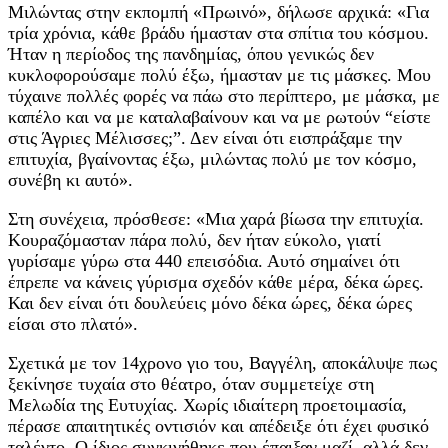
Μιλώντας στην εκπομπή «Πρωινό», δήλωσε αρχικά: «Για
τρία χρόνια, κάθε βράδυ ήμασταν στα σπίτια του κόσμου.
Ήταν η περίοδος της πανδημίας, όπου γενικώς δεν
κυκλοφορούσαμε πολύ έξω, ήμασταν με τις μάσκες. Μου
τύχαινε πολλές φορές να πάω στο περίπτερο, με μάσκα, με
καπέλο και να με καταλαβαίνουν και να με ρωτούν “είστε
στις Άγριες Μέλισσες;”. Δεν είναι ότι εισπράξαμε την
επιτυχία, βγαίνοντας έξω, μιλώντας πολύ με τον κόσμο,
συνέβη κι αυτό».
Στη συνέχεια, πρόσθεσε: «Μια χαρά βίωσα την επιτυχία.
Κουραζόμασταν πάρα πολύ, δεν ήταν εύκολο, γιατί
γυρίσαμε γύρω στα 440 επεισόδια. Αυτό σημαίνει ότι
έπρεπε να κάνεις γύρισμα σχεδόν κάθε μέρα, δέκα ώρες.
Και δεν είναι ότι δουλεύεις μόνο δέκα ώρες, δέκα ώρες
είσαι στο πλατό».
Σχετικά με τον 14χρονο γιο του, Βαγγέλη, αποκάλυψε πως
ξεκίνησε τυχαία στο θέατρο, όταν συμμετείχε στη
Μελωδία της Ευτυχίας. Χωρίς ιδιαίτερη προετοιμασία,
πέρασε απαιτητικές οντισιόν και απέδειξε ότι έχει φυσικό
ταλέντο. Ο ίδιος συγκινήθηκε που έπαιξαν μαζί, αλλά δεν