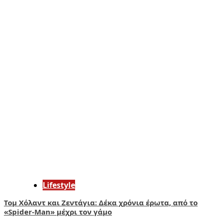
Lifestyle
Τομ Χόλαντ και Ζεντάγια: Δέκα χρόνια έρωτα, από το
«Spider-Man» μέχρι τον γάμο