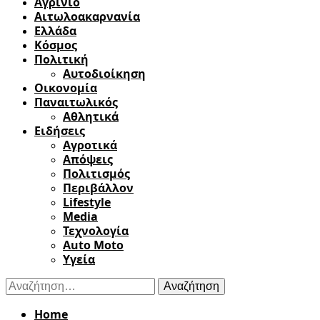
Αγρίνιο
Αιτωλοακαρνανία
Ελλάδα
Κόσμος
Πολιτική
Αυτοδιοίκηση
Οικονομία
Παναιτωλικός
Αθλητικά
Ειδήσεις
Αγροτικά
Απόψεις
Πολιτισμός
Περιβάλλον
Lifestyle
Media
Τεχνολογία
Auto Moto
Υγεία
Αναζήτηση
για:
Home