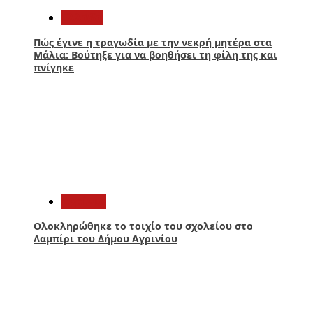
Ελλάδα
Πώς έγινε η τραγωδία με την νεκρή μητέρα στα
Μάλια: Βούτηξε για να βοηθήσει τη φίλη της και
πνίγηκε
3
Aγρίνιο
Ολοκληρώθηκε το τοιχίο του σχολείου στο
Λαμπίρι του Δήμου Αγρινίου