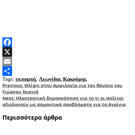
Facebook
X
Email
Tags:
εκπομπή
,
Λεωνίδας Κακούρης
Share
Post
Previous:
Θλίψη στην Αμφιλοχία για τον θάνατο του
Γιώργου Νιανιά
navigation
Next:
Ηλεκτρονική δημοσκόπηση για το τι οι πολίτες
αξιολογούν ως σημαντικά προβλήματα για το Αγρίνιο
Περισσότερα άρθρα