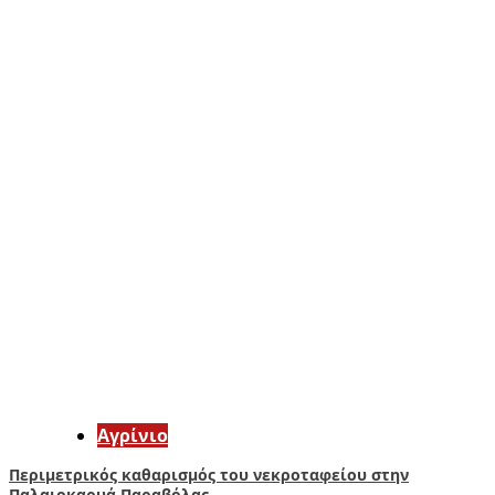
Aγρίνιο
Περιμετρικός καθαρισμός του νεκροταφείου στην
Παλαιοκαρυά Παραβόλας