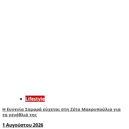
Lifestyle
Η Ευγενία Σαμαρά εύχεται στη Ζέτα Μακρυπούλια για
τα γενέθλιά της
1 Αυγούστου 2026