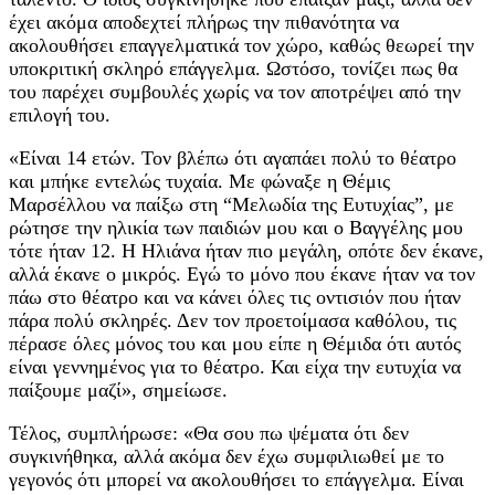
έχει ακόμα αποδεχτεί πλήρως την πιθανότητα να
ακολουθήσει επαγγελματικά τον χώρο, καθώς θεωρεί την
υποκριτική σκληρό επάγγελμα. Ωστόσο, τονίζει πως θα
του παρέχει συμβουλές χωρίς να τον αποτρέψει από την
επιλογή του.
«Είναι 14 ετών. Τον βλέπω ότι αγαπάει πολύ το θέατρο
και μπήκε εντελώς τυχαία. Με φώναξε η Θέμις
Μαρσέλλου να παίξω στη “Μελωδία της Ευτυχίας”, με
ρώτησε την ηλικία των παιδιών μου και ο Βαγγέλης μου
τότε ήταν 12. Η Ηλιάνα ήταν πιο μεγάλη, οπότε δεν έκανε,
αλλά έκανε ο μικρός. Εγώ το μόνο που έκανε ήταν να τον
πάω στο θέατρο και να κάνει όλες τις οντισιόν που ήταν
πάρα πολύ σκληρές. Δεν τον προετοίμασα καθόλου, τις
πέρασε όλες μόνος του και μου είπε η Θέμιδα ότι αυτός
είναι γεννημένος για το θέατρο. Και είχα την ευτυχία να
παίξουμε μαζί», σημείωσε.
Τέλος, συμπλήρωσε: «Θα σου πω ψέματα ότι δεν
συγκινήθηκα, αλλά ακόμα δεν έχω συμφιλιωθεί με το
γεγονός ότι μπορεί να ακολουθήσει το επάγγελμα. Είναι