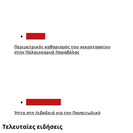
4
Aγρίνιο
Περιμετρικός καθαρισμός του νεκροταφείου
στην Παλαιοκαρυά Παραβόλας
5
Παναιτωλικός
Ήττα στη Λιβαδειά για τον Παναιτωλικό
Τελευταίες ειδήσεις