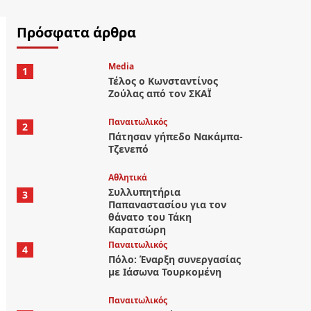
Πρόσφατα άρθρα
Media
1
Τέλος ο Κωνσταντίνος
Ζούλας από τον ΣΚΑΪ
Παναιτωλικός
2
Πάτησαν γήπεδο Νακάμπα-
Τζενεπό
Αθλητικά
Συλλυπητήρια
3
Παπαναστασίου για τον
θάνατο του Τάκη
Καρατσώρη
Παναιτωλικός
4
Πόλο: Έναρξη συνεργασίας
με Ιάσωνα Τουρκομένη
Παναιτωλικός