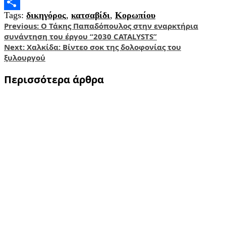
Email
Tags:
δικηγόρος
,
κατσαβίδι
,
Κορωπίου
Share
Post
Previous:
Ο Τάκης Παπαδόπουλος στην εναρκτήρια
συνάντηση του έργου “2030 CATALYSTS”
navigation
Next:
Χαλκίδα: Βίντεο σοκ της δολοφονίας του
ξυλουργού
Περισσότερα άρθρα