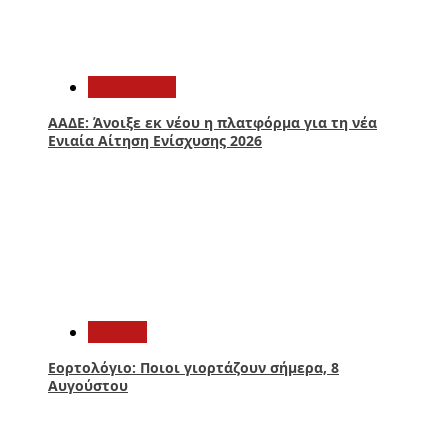
3
Οικονομία
ΑΑΔΕ: Άνοιξε εκ νέου η πλατφόρμα για τη νέα
Ενιαία Αίτηση Ενίσχυσης 2026
4
Ελλάδα
Εορτολόγιο: Ποιοι γιορτάζουν σήμερα, 8
Αυγούστου