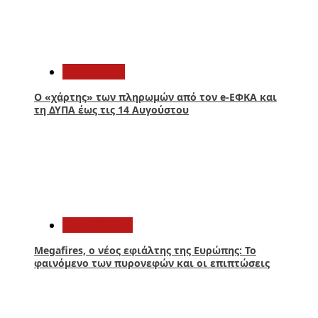
1
Οικονομία
Ο «χάρτης» των πληρωμών από τον e-ΕΦΚΑ και
τη ΔΥΠΑ έως τις 14 Αυγούστου
2
Περιβάλλον
Megafires, ο νέος εφιάλτης της Ευρώπης: Το
φαινόμενο των πυρονεφών και οι επιπτώσεις