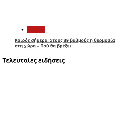
5
Ελλάδα
Καιρός σήμερα: Στους 39 βαθμούς η θερμοσία
στη χώρα – Πού θα βρέξει
Τελευταίες ειδήσεις