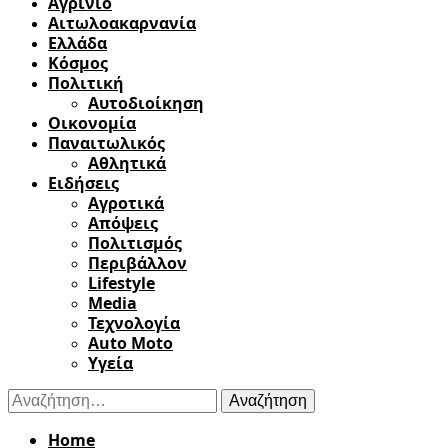
Αγρίνιο
Αιτωλοακαρνανία
Ελλάδα
Κόσμος
Πολιτική
Αυτοδιοίκηση
Οικονομία
Παναιτωλικός
Αθλητικά
Ειδήσεις
Αγροτικά
Απόψεις
Πολιτισμός
Περιβάλλον
Lifestyle
Media
Τεχνολογία
Auto Moto
Υγεία
Αναζήτηση
για:
Home