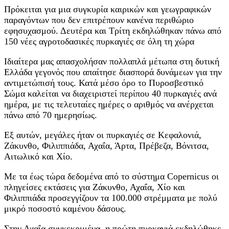
Πρόκειται για μια συγκυρία καιρικών και γεωγραφικών
παραγόντων που δεν επιτρέπουν κανένα περιθώριο
εφησυχασμού. Δευτέρα και Τρίτη εκδηλώθηκαν πάνω από
150 νέες αγροτοδασικές πυρκαγιές σε όλη τη χώρα
Ιδιαίτερα μας απασχολήσαν πολλαπλά μέτωπα στη δυτική
Ελλάδα γεγονός που απαίτησε διασπορά δυνάμεων για την
αντιμετώπισή τους. Κατά μέσο όρο το Πυροσβεστικό
Σώμα καλείται να διαχειριστεί περίπου 40 πυρκαγιές ανά
ημέρα, με τις τελευταίες ημέρες ο αριθμός να ανέρχεται
πάνω από 70 ημερησίως.
Εξ αυτών, μεγάλες ήταν οι πυρκαγιές σε Κεφαλονιά,
Ζάκυνθο, Φιλιππιάδα, Αχαΐα, Άρτα, Πρέβεζα, Βόνιτσα,
Αιτωλικό και Χίο.
Με τα έως τώρα δεδομένα από το σύστημα Copernicus οι
πληγείσες εκτάσεις για Ζάκυνθο, Αχαΐα, Χίο και
Φιλιππιάδα προσεγγίζουν τα 100.000 στρέμματα με πολύ
μικρό ποσοστό καμένου δάσους.
Στην Αχαΐα συγκεκριμένα, η πρώτη πυρκαγιά εκδηλώθηκε