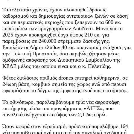
Τα τελευταία χρόνια, έχουν υλοποιηθεί δράσεις
καθαρισμού και δημιουργίας αντιπυρικών ζωνών σε δάση
και σε περιαστικές περιοχές που ξεπερνούν τα 600 εκ.
ευρώ μέσω των προγραμμάτων AntiNero. Μόνο για το
2025 έχουν προκηρυχθεί έργα ύψους 210 εκ. για
παρεμβάσεις σε 240.000 στρέμματα δασικής γης.
Επιπλέον οι Δήμοι έλαβαν 40 εκ. οικονομική ενίσχυση για
την Πολιτική Προστασία, όσα ακριβώς ζήτησαν μέσω
ομόφωνης απόφασης του Διοικητικού Συμβουλίου της
ΚΕΔΕ μέλος του οποίου είναι και ο κ. Πελετίδης.
Φέτος διπλάσιος αριθμός drones επιτηρεί καθημερινά, σε
24ωρη βάση, κομβικά σημεία της χώρας ενώ από περυσι
εφαρμόζεται το δόγμα της έμφορτης εναέριας επιτήρησης.
Το φθινόπωρο, παραλαμβάνουμε τρία νέα αεροσκάφη
επιτήρησης μέσω του προγράμματος «ΑΙΓΙΣ», που
συνολικά ανέρχεται στο ύψος των 2,1 δις ευρώ.
Όσον αφορά στον εξοπλισμό, πρόσφατα παραλάβαμε 164
νέα πυροσβεστικά οχήματα από τον συνολικό σχεδιασμό