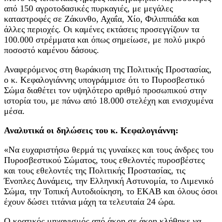
από 150 αγροτοδασικές πυρκαγιές, με μεγάλες
καταστροφές σε Ζάκυνθο, Αχαΐα, Χίο, Φιλιππιάδα και
άλλες περιοχές. Οι καμένες εκτάσεις προσεγγίζουν τα
100.000 στρέμματα και όπως σημείωσε, με πολύ μικρό
ποσοστό καμένου δάσους.
Αναφερόμενος στη θωράκιση της Πολιτικής Προστασίας,
ο κ. Κεφαλογιάννης υπογράμμισε ότι το Πυροσβεστικό
Σώμα διαθέτει τον υψηλότερο αριθμό προσωπικού στην
ιστορία του, με πάνω από 18.000 στελέχη και ενισχυμένα
μέσα.
Αναλυτικά οι δηλώσεις του κ. Κεφαλογιάννη:
«Να ευχαριστήσω θερμά τις γυναίκες και τους άνδρες του
Πυροσβεστικού Σώματος, τους εθελοντές πυροσβέστες
και τους εθελοντές της Πολιτικής Προστασίας, τις
Ένοπλες Δυνάμεις, την Ελληνική Αστυνομία, το Λιμενικό
Σώμα, την Τοπική Αυτοδιοίκηση, το ΕΚΑΒ και όλους όσοι
έχουν δώσει τιτάνια μάχη τα τελευταία 24 ώρα.
Ο κρατικός μηχανισμός από άκρη σε άκρη κλήθηκε να