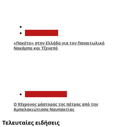
4
Παναιτωλικός
«Πακέτο» στην Ελλάδα για τον Παναιτωλικό
Νακάμπα και Τζενεπό
5
Αιτωλοακαρνανία
Ο 93χρονος μάστορας της πέτρας από την
Αμπελακιώτισσα Ναυπακτίας
Τελευταίες ειδήσεις