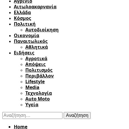
Αγρίνιο
Αιτωλοακαρνανία
Ελλάδα
Κόσμος
Πολιτική
Αυτοδιοίκηση
Οικονομία
Παναιτωλικός
Αθλητικά
Ειδήσεις
Αγροτικά
Απόψεις
Πολιτισμός
Περιβάλλον
Lifestyle
Media
Τεχνολογία
Auto Moto
Υγεία
Αναζήτηση
για:
Home