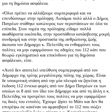
για τη δημόσια ασφάλεια.
«Όλοι πρέπει να αλλάξουμε συμπεριφορά και να
επενδύσουμε στην πρόληψη. Λυπάμαι πολύ αλλά ο Δήμος
Πατρέων στάθηκε κατώτερος των περιστάσεων σε όλα τα
επίπεδα. Στον τομέα της πρόληψης είδαμε πολλά
ακαθάριστα οικόπεδα, στην προσπάθεια κατάσβεσης μικρή
συνδρομή και στην προστασία της ανθρώπινης ζωής
άκουσα τον Δήμαρχο κ. Πελετίδη να ενθαρρύνει τους
πολίτες να μην εφαρμόσουν τις οδηγίες του 112 κάτι που
θεωρώ εγκληματικό και επικίνδυνο για τη δημόσια
ασφάλεια», είπε.
«Αυτό δεν αποτελεί υπεύθυνη συμπεριφορά από τον
Δήμαρχο της τρίτης μεγαλύτερης πόλης της χώρας. Είναι
δε υποκριτική στάση από την μία πλευρά να ζητείται η
έκδοση 112 έντεκα φορές από τον Δήμο Πατρέων εκ των
οποίων οι 8 από τον ίδιο τον Δήμαρχο και από τη άλλη ο κ.
Πελετίδης να προτρέπει τους πολίτες να μην εφαρμόζουν
τις δικές του εντολές. Έχουμε ζήσει το Μάτι και δεν θα
επιτρέψω σε κανέναν να αμφισβητεί το 112 που σώζει
στην κυριολεξία ζωές.» τόνισε ο κ. Κεφγαλογιάννης.