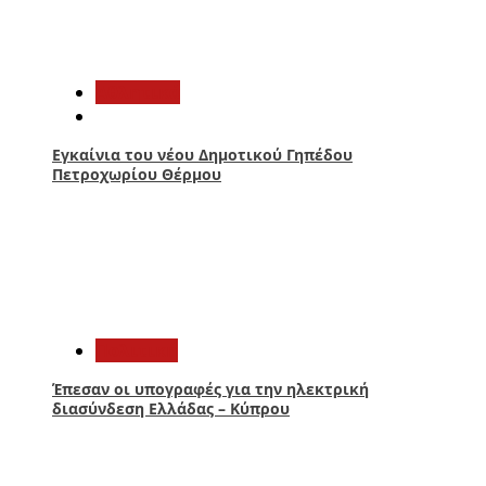
2
Αθλητικά
Εγκαίνια του νέου Δημοτικού Γηπέδου
Πετροχωρίου Θέρμου
3
Πολιτική
Έπεσαν οι υπογραφές για την ηλεκτρική
διασύνδεση Ελλάδας – Κύπρου