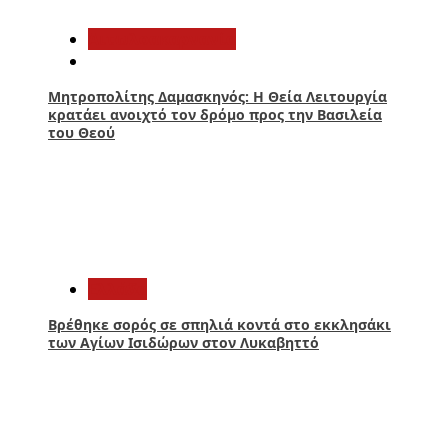
2
Αιτωλοακαρνανία
Μητροπολίτης Δαμασκηνός: Η Θεία Λειτουργία
κρατάει ανοιχτό τον δρόμο προς την Βασιλεία
του Θεού
3
Ελλάδα
Βρέθηκε σορός σε σπηλιά κοντά στο εκκλησάκι
των Αγίων Ισιδώρων στον Λυκαβηττό