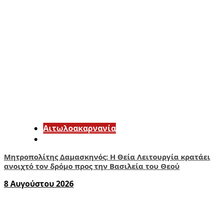
Αιτωλοακαρνανία
Μητροπολίτης Δαμασκηνός: Η Θεία Λειτουργία κρατάει
ανοιχτό τον δρόμο προς την Βασιλεία του Θεού
8 Αυγούστου 2026