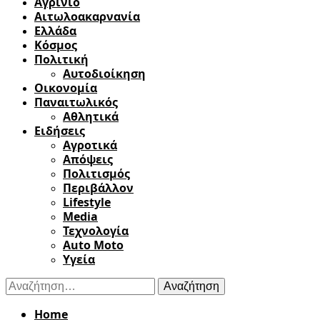
Αγρίνιο
Αιτωλοακαρνανία
Ελλάδα
Κόσμος
Πολιτική
Αυτοδιοίκηση
Οικονομία
Παναιτωλικός
Αθλητικά
Ειδήσεις
Αγροτικά
Απόψεις
Πολιτισμός
Περιβάλλον
Lifestyle
Media
Τεχνολογία
Auto Moto
Υγεία
Αναζήτηση
για:
Home