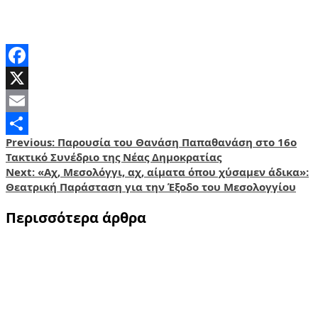
Facebook
X
Email
Post
Previous:
Παρουσία του Θανάση Παπαθανάση στο 16ο
Share
Τακτικό Συνέδριο της Νέας Δημοκρατίας
navigation
Next:
«Αχ, Μεσολόγγι, αχ, αίματα όπου χύσαμεν άδικα»:
Θεατρική Παράσταση για την Έξοδο του Μεσολογγίου
Περισσότερα άρθρα