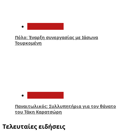
4
Παναιτωλικός
Πόλο: Έναρξη συνεργασίας με Ιάσωνα
Τουρκομένη
5
Παναιτωλικός
Παναιτωλικός: Συλλυπητήρια για τον θάνατο
του Τάκη Καρατσώρη
Τελευταίες ειδήσεις