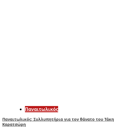
Παναιτωλικός
Παναιτωλικός: Συλλυπητήρια για τον θάνατο του Τάκη
Καρατσώρη