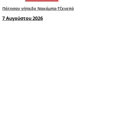
Πάτησαν γήπεδο Νακάμπα-Τζενεπό
7 Αυγούστου 2026