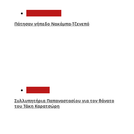
2
Παναιτωλικός
Πάτησαν γήπεδο Νακάμπα-Τζενεπό
3
Αθλητικά
Συλλυπητήρια Παπαναστασίου για τον θάνατο
του Τάκη Καρατσώρη