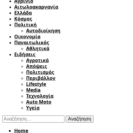
Αγρίνιο
Αιτωλοακαρνανία
Ελλάδα
Κόσμος
Πολιτική
Αυτοδιοίκηση
Οικονομία
Παναιτωλικός
Αθλητικά
Ειδήσεις
Αγροτικά
Απόψεις
Πολιτισμός
Περιβάλλον
Lifestyle
Media
Τεχνολογία
Auto Moto
Υγεία
Αναζήτηση
για:
Home