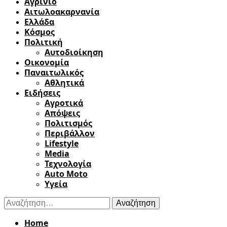
Αγρίνιο
Αιτωλοακαρνανία
Ελλάδα
Κόσμος
Πολιτική
Αυτοδιοίκηση
Οικονομία
Παναιτωλικός
Αθλητικά
Ειδήσεις
Αγροτικά
Απόψεις
Πολιτισμός
Περιβάλλον
Lifestyle
Media
Τεχνολογία
Auto Moto
Υγεία
Αναζήτηση
για:
Home