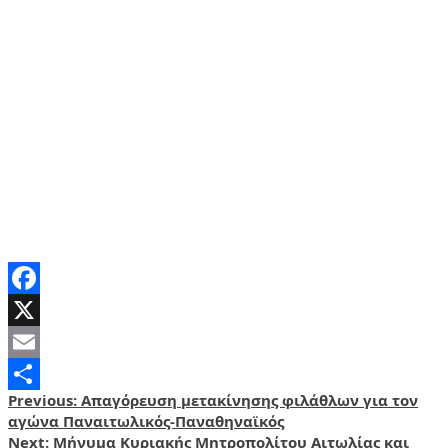
Facebook
X
Email
Post
Previous:
Απαγόρευση μετακίνησης φιλάθλων για τον
Share
αγώνα Παναιτωλικός-Παναθηναϊκός
navigation
Next:
Μήνυμα Κυριακής Μητροπολίτου Αιτωλίας και