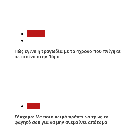
1
Ελλάδα
Πώς έγινε η τραγωδία με το 4χρονο που πνίγηκε
σε πισίνα στην Πάρο
2
Υγεία
Σάκχαρο: Με ποια σειρά πρέπει να τρως το
φαγητό σου για να μην ανεβαίνει απότομα