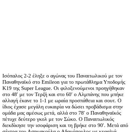
Ισόπαλος 2-2 έληξε ο αγώνας του Παναιτωλικού με τον
Παναθηναϊκό στο Emileon για το πρωτάθλημα Υποδομής
Κ19 της Super League. Οι φιλοξενούμενοι προηγήθηκαν
στο 48′ με τον Τερζή και στο 60′ ο Αλμπάνης που μπήκε
αλλαγή έκανε το 1-1 με ωραία προσπάθεια και σουτ. Ο
ίδιος έχασε μεγάλη ευκαιρία να δώσει προβάδισμα στην
ομάδα μας αμέσως μετά, αλλά στο 78′ ο Παναθηναϊκός
πέτυχε δεύτερο γκολ με τον Σώκο. Ο Παναιτωλικός
διεκδίκησε την ισοφάριση και τη βρήκε στο 90′. Μετά από
σέντρα του Ασημακούλα ο Αδαμόπουλος με κεφαλιά