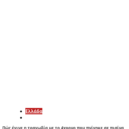
Ελλάδα
Πώς έγινε η τραγωδία με το 4χρονο που πνίγηκε σε πισίνα