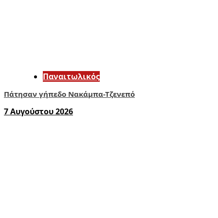
Παναιτωλικός
Πάτησαν γήπεδο Νακάμπα-Τζενεπό
7 Αυγούστου 2026