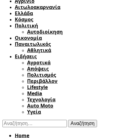
Αγρίνιο
Αιτωλοακαρνανία
Ελλάδα
Κόσμος
Πολιτική
Αυτοδιοίκηση
Οικονομία
Παναιτωλικός
Αθλητικά
Ειδήσεις
Αγροτικά
Απόψεις
Πολιτισμός
Περιβάλλον
Lifestyle
Media
Τεχνολογία
Auto Moto
Υγεία
Αναζήτηση
για:
Home