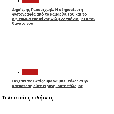
Lifestyle
Δημήτρης Παπαμιχαήλ: Η αδημοσίευτη
φωτογραφία από το καμαρίνι του και το
αφιέρωμα της Φίνος Φιλμ 22 χρόνια μετά τον
θάνατό του
5
Κόσμος
Πεζεσκιάν: Ελπίζουμε να μπει τέλος στην
κατάσταση ούτε ειρήνη, ούτε πόλεμος
Τελευταίες ειδήσεις