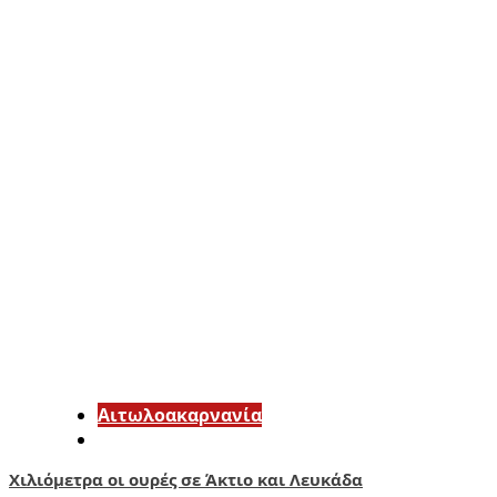
Αιτωλοακαρνανία
Χιλιόμετρα οι ουρές σε Άκτιο και Λευκάδα