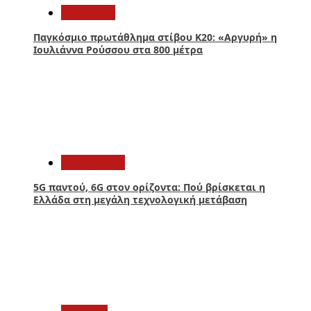
Αθλητικά
Παγκόσμιο πρωτάθλημα στίβου Κ20: «Αργυρή» η
Ιουλιάννα Ρούσσου στα 800 μέτρα
3
Τεχνολογία
5G παντού, 6G στον ορίζοντα: Πού βρίσκεται η
Ελλάδα στη μεγάλη τεχνολογική μετάβαση
4