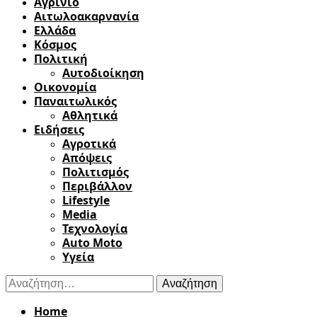
Αγρίνιο
Αιτωλοακαρνανία
Ελλάδα
Κόσμος
Πολιτική
Αυτοδιοίκηση
Οικονομία
Παναιτωλικός
Αθλητικά
Ειδήσεις
Αγροτικά
Απόψεις
Πολιτισμός
Περιβάλλον
Lifestyle
Media
Τεχνολογία
Auto Moto
Υγεία
Αναζήτηση
για:
Home