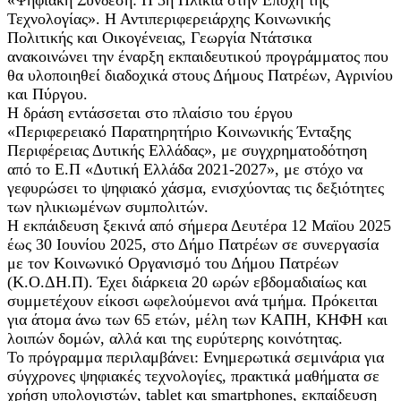
Τεχνολογίας». Η Αντιπεριφερειάρχης Κοινωνικής
Πολιτικής και Οικογένειας, Γεωργία Ντάτσικα
ανακοινώνει την έναρξη εκπαιδευτικού προγράμματος που
θα υλοποιηθεί διαδοχικά στους Δήμους Πατρέων, Αγρινίου
και Πύργου.
Η δράση εντάσσεται στο πλαίσιο του έργου
«Περιφερειακό Παρατηρητήριο Κοινωνικής Ένταξης
Περιφέρειας Δυτικής Ελλάδας», με συγχρηματοδότηση
από το Ε.Π «Δυτική Ελλάδα 2021-2027», με στόχο να
γεφυρώσει το ψηφιακό χάσμα, ενισχύοντας τις δεξιότητες
των ηλικιωμένων συμπολιτών.
Η εκπάιδευση ξεκινά από σήμερα Δευτέρα 12 Μαϊου 2025
έως 30 Ιουνίου 2025, στο Δήμο Πατρέων σε συνεργασία
με τον Κοινωνικό Οργανισμό του Δήμου Πατρέων
(Κ.Ο.ΔΗ.Π). Έχει διάρκεια 20 ωρών εβδομαδιαίως και
συμμετέχουν είκοσι ωφελούμενοι ανά τμήμα. Πρόκειται
για άτομα άνω των 65 ετών, μέλη των ΚΑΠΗ, ΚΗΦΗ και
λοιπών δομών, αλλά και της ευρύτερης κοινότητας.
Το πρόγραμμα περιλαμβάνει: Ενημερωτικά σεμινάρια για
σύγχρονες ψηφιακές τεχνολογίες, πρακτικά μαθήματα σε
χρήση υπολογιστών, tablet και smartphones, εκπαίδευση