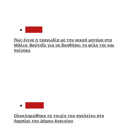
2
Ελλάδα
Πώς έγινε η τραγωδία με την νεκρή μητέρα στα
Μάλια: Βούτηξε για να βοηθήσει τη φίλη της και
πνίγηκε
3
Aγρίνιο
Ολοκληρώθηκε το τοιχίο του σχολείου στο
Λαμπίρι του Δήμου Αγρινίου