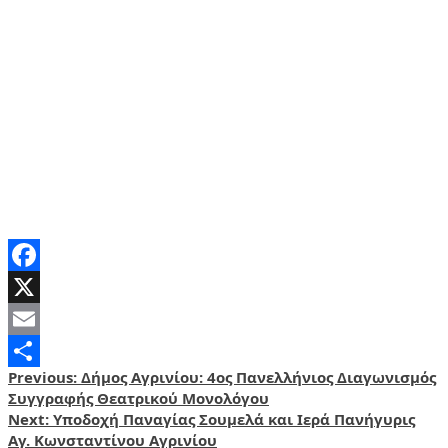
Facebook
X
Email
Post
Previous:
Δήμος Αγρινίου: 4ος Πανελλήνιος Διαγωνισμός
Share
Συγγραφής Θεατρικού Μονολόγου
navigation
Next:
Υποδοχή Παναγίας Σουμελά και Ιερά Πανήγυρις
Αγ. Κωνσταντίνου Αγρινίου