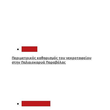
4
Aγρίνιο
Περιμετρικός καθαρισμός του νεκροταφείου
στην Παλαιοκαρυά Παραβόλας
5
Παναιτωλικός