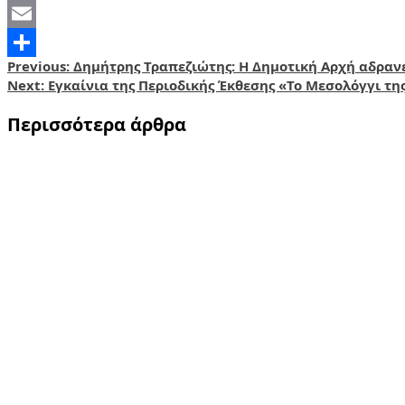
X
Email
Post
Previous:
Δημήτρης Τραπεζιώτης: Η Δημοτική Αρχή αδρανε
Share
Next:
Εγκαίνια της Περιοδικής Έκθεσης «Το Μεσολόγγι τη
navigation
Περισσότερα άρθρα