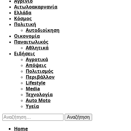
Αγρίνιο
Αιτωλοακαρνανία
Ελλάδα
Κόσμος
Πολιτική
Αυτοδιοίκηση
Οικονομία
Παναιτωλικός
Αθλητικά
Ειδήσεις
Αγροτικά
Απόψεις
Πολιτισμός
Περιβάλλον
Lifestyle
Media
Τεχνολογία
Auto Moto
Υγεία
Αναζήτηση
για:
Home