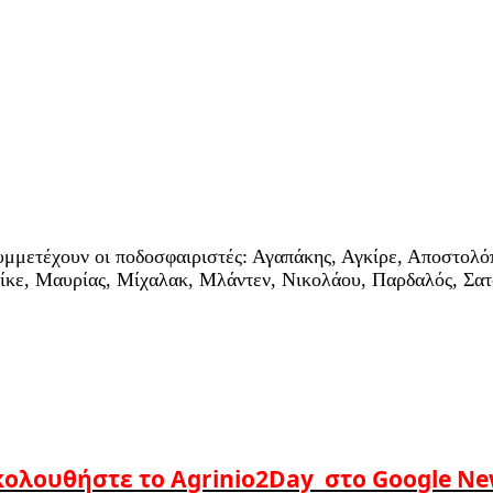
συμμετέχουν οι ποδοσφαιριστές: Αγαπάκης, Αγκίρε, Αποστο
ε, Μαυρίας, Μίχαλακ, Μλάντεν, Νικολάου, Παρδαλός, Σατσιά
ολουθήστε το Agrinio2Day στο Google N