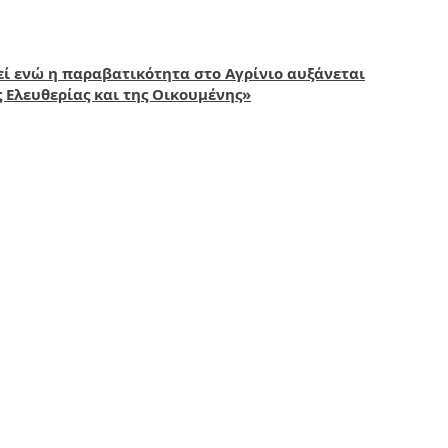
ί ενώ η παραβατικότητα στο Αγρίνιο αυξάνεται
ς Ελευθερίας και της Οικουμένης»