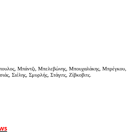
λόπουλος, Μπάντζι, Μπελεβώνης, Μπουχαλάκης, Μπρέγκου,
ς, Σιέλης, Σμυρλής, Στάγιτς, Ζίβκοβιτς.
ews