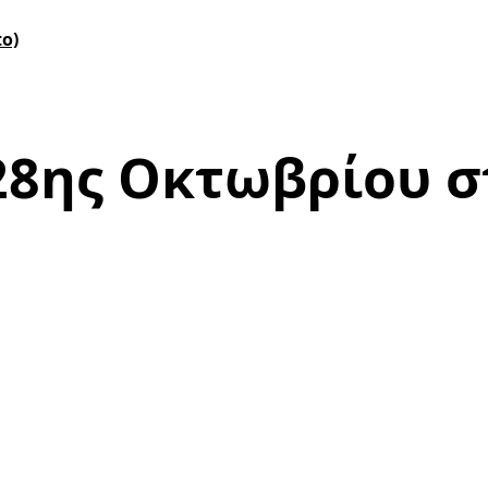
o)
8ης Οκτωβρίου στ