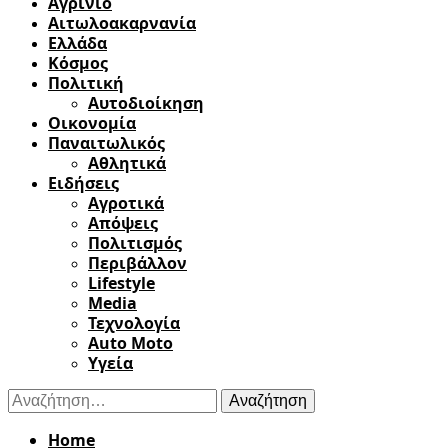
Αγρίνιο
Αιτωλοακαρνανία
Ελλάδα
Κόσμος
Πολιτική
Αυτοδιοίκηση
Οικονομία
Παναιτωλικός
Αθλητικά
Ειδήσεις
Αγροτικά
Απόψεις
Πολιτισμός
Περιβάλλον
Lifestyle
Media
Τεχνολογία
Auto Moto
Υγεία
Αναζήτηση
για:
Home