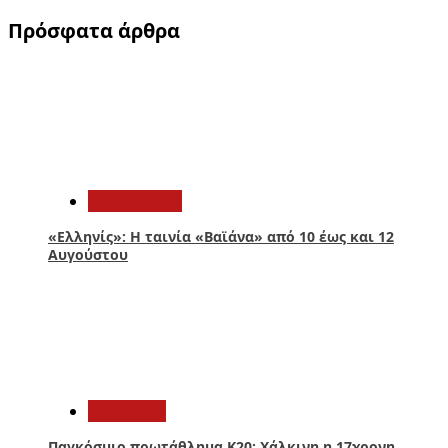
Πρόσφατα άρθρα
1
Πολιτισμός
«Ελληνίς»: Η ταινία «Βαϊάνα» από 10 έως και 12
Αυγούστου
2
Αθλητικά
Παγκόσμιο πρωτάθλημα Κ20: Χάλκινη η 17χρονη