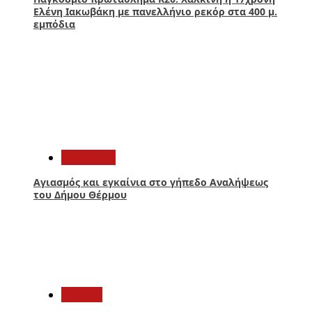
Ελένη Ιακωβάκη με πανελλήνιο ρεκόρ στα 400 μ.
εμπόδια
3
Αθλητικά
Αγιασμός και εγκαίνια στο γήπεδο Αναλήψεως
του Δήμου Θέρμου
4
Ελλάδα