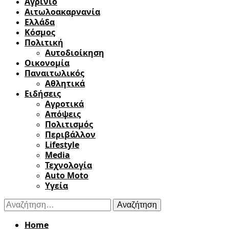
Αγρίνιο
Αιτωλοακαρνανία
Ελλάδα
Κόσμος
Πολιτική
Αυτοδιοίκηση
Οικονομία
Παναιτωλικός
Αθλητικά
Ειδήσεις
Αγροτικά
Απόψεις
Πολιτισμός
Περιβάλλον
Lifestyle
Media
Τεχνολογία
Auto Moto
Υγεία
Αναζήτηση
για:
Home