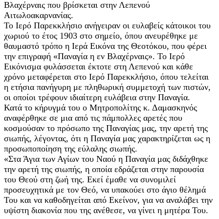
Βλαχέρναις που βρίσκεται στην Λεπενού
Αιτωλοακαρνανίας.
Το Ιερό Παρεκκλήσιο ανήγειραν οι ευλαβείς κάτοικοι του
χωριού το έτος 1903 στο σημείο, όπου ανευρέθηκε με
θαυμαστό τρόπο η Ιερά Εικόνα της Θεοτόκου, που φέρει
την επιγραφή «Παναγία η εν Βλαχέρναις». Το Ιερό
Εικόνισμα φυλάσσεται έκτοτε στη Λεπενού και κάθε
χρόνο μεταφέρεται στο Ιερό Παρεκκλήσιο, όπου τελείται
η ετήσια πανήγυρη με πληθωρική συμμετοχή των πιστών,
οι οποίοι τρέφουν ιδιαίτερη ευλάβεια στην Παναγία.
Κατά το κήρυγμά του ο Μητροπολίτης κ. Δαμασκηνός
αναφέρθηκε σε μια από τις πάμπολλες αρετές που
κοσμούσαν το πρόσωπο της Παναγίας μας, την αρετή της
σιωπής, λέγοντας, ότι η Παναγία μας χαρακτηρίζεται ως η
προσωποποίηση της εύλαλης σιωπής.
«Στα Άγια των Αγίων του Ναού η Παναγία μας διδάχθηκε
την αρετή της σιωπής, η οποία εδράζεται στην παρουσία
του Θεού στη ζωή της. Εκεί έμαθε να συνομιλεί
προσευχητικά με τον Θεό, να υπακούει στο άγιο θέλημά
Του και να καθοδηγείται από Εκείνον, για να αναλάβει την
υψίστη διακονία που της ανέθεσε, να γίνει η μητέρα Του.