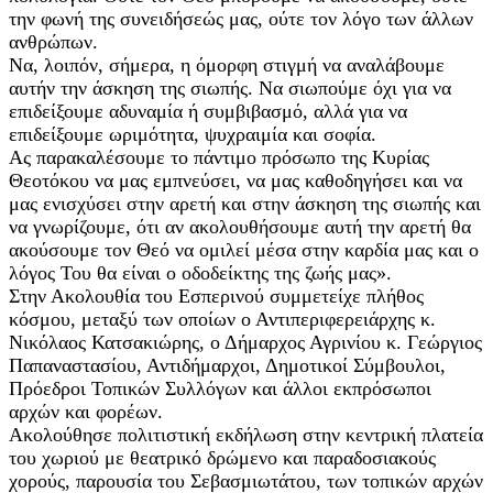
την φωνή της συνειδήσεώς μας, ούτε τον λόγο των άλλων
ανθρώπων.
Να, λοιπόν, σήμερα, η όμορφη στιγμή να αναλάβουμε
αυτήν την άσκηση της σιωπής. Να σιωπούμε όχι για να
επιδείξουμε αδυναμία ή συμβιβασμό, αλλά για να
επιδείξουμε ωριμότητα, ψυχραιμία και σοφία.
Ας παρακαλέσουμε το πάντιμο πρόσωπο της Κυρίας
Θεοτόκου να μας εμπνεύσει, να μας καθοδηγήσει και να
μας ενισχύσει στην αρετή και στην άσκηση της σιωπής και
να γνωρίζουμε, ότι αν ακολουθήσουμε αυτή την αρετή θα
ακούσουμε τον Θεό να ομιλεί μέσα στην καρδία μας και ο
λόγος Του θα είναι ο οδοδείκτης της ζωής μας».
Στην Ακολουθία του Εσπερινού συμμετείχε πλήθος
κόσμου, μεταξύ των οποίων ο Αντιπεριφερειάρχης κ.
Νικόλαος Κατσακιώρης, ο Δήμαρχος Αγρινίου κ. Γεώργιος
Παπαναστασίου, Αντιδήμαρχοι, Δημοτικοί Σύμβουλοι,
Πρόεδροι Τοπικών Συλλόγων και άλλοι εκπρόσωποι
αρχών και φορέων.
Ακολούθησε πολιτιστική εκδήλωση στην κεντρική πλατεία
του χωριού με θεατρικό δρώμενο και παραδοσιακούς
χορούς, παρουσία του Σεβασμιωτάτου, των τοπικών αρχών