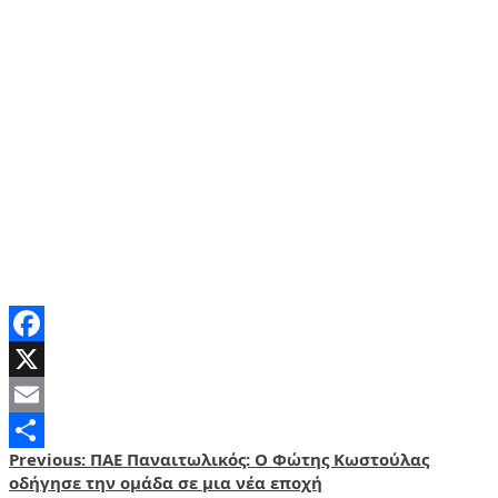
Facebook
X
Email
Post
Previous:
ΠΑΕ Παναιτωλικός: Ο Φώτης Κωστούλας
Share
οδήγησε την ομάδα σε μια νέα εποχή