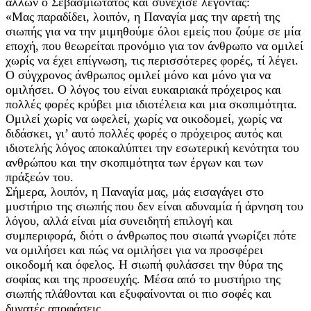
άλλων ο Σεβασμιώτατος και συνέχισε λέγοντας:
«Μας παραδίδει, λοιπόν, η Παναγία μας την αρετή της
σιωπής για να την μιμηθούμε όλοι εμείς που ζούμε σε μία
εποχή, που θεωρείται προνόμιο για τον άνθρωπο να ομιλεί
χωρίς να έχει επίγνωση, τις περισσότερες φορές, τί λέγει.
Ο σύγχρονος άνθρωπος ομιλεί μόνο και μόνο για να
ομιλήσει. Ο λόγος του είναι ευκαιριακά πρόχειρος και
πολλές φορές κρύβει μια ιδιοτέλεια και μια σκοπιμότητα.
Ομιλεί χωρίς να ωφελεί, χωρίς να οικοδομεί, χωρίς να
διδάσκει, γι’ αυτό πολλές φορές ο πρόχειρος αυτός και
ιδιοτελής λόγος αποκαλύπτει την εσωτερική κενότητα του
ανθρώπου και την σκοπιμότητα των έργων και των
πράξεών του.
Σήμερα, λοιπόν, η Παναγία μας, μάς εισαγάγει στο
μυστήριο της σιωπής που δεν είναι αδυναμία ή άρνηση του
λόγου, αλλά είναι μία συνειδητή επιλογή και
συμπεριφορά, διότι ο άνθρωπος που σιωπά γνωρίζει πότε
να ομιλήσει και πώς να ομιλήσει για να προσφέρει
οικοδομή και όφελος. Η σιωπή φυλάσσει την θύρα της
σοφίας και της προσευχής. Μέσα από το μυστήριο της
σιωπής πλάθονται και εξυφαίνονται οι πιο σοφές και
δυνατές αποφάσεις.