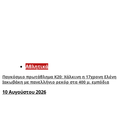
Αθλητικά
Παγκόσμιο πρωτάθλημα Κ20: Χάλκινη η 17χρονη Ελένη
Ιακωβάκη με πανελλήνιο ρεκόρ στα 400 μ. εμπόδια
10 Αυγούστου 2026