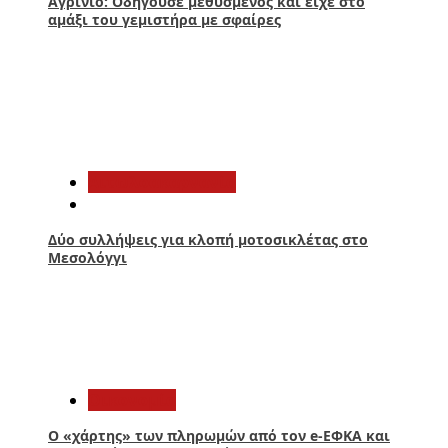
Αγρίνιο: Οδηγούσε μεθυσμένος και είχε στο
αμάξι του γεμιστήρα με σφαίρες
3
Αιτωλοακαρνανία
Δύο συλλήψεις για κλοπή μοτοσικλέτας στο
Μεσολόγγι
4
Οικονομία
Ο «χάρτης» των πληρωμών από τον e-ΕΦΚΑ και