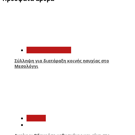
1
Αιτωλοακαρνανία
Σύλληψη για διατάραξη κοινής ησυχίας στο
Μεσολόγγι
2
Aγρίνιο