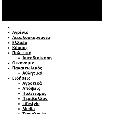
Αγρίνιο
Αιτωλοακαρνανία
Ελλάδα
Κόσμος
Πολιτική
Αυτοδιοίκηση
Οικονομία
Παναιτωλικός
Αθλητικά
Ειδήσεις
Αγροτικά
Απόψεις
Πολιτισμός
Περιβάλλον
Lifestyle
Media
Τεχνολογία