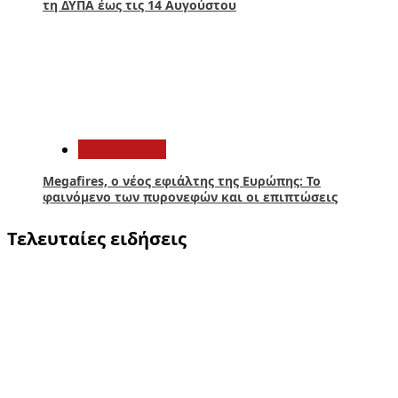
τη ΔΥΠΑ έως τις 14 Αυγούστου
5
Περιβάλλον
Megafires, ο νέος εφιάλτης της Ευρώπης: Το
φαινόμενο των πυρονεφών και οι επιπτώσεις
Τελευταίες ειδήσεις