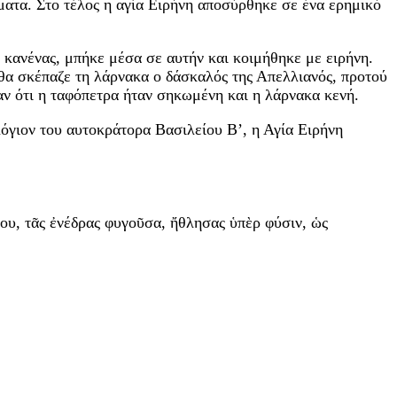
ύματα. Στο τέλος η αγία Ειρήνη αποσύρθηκε σε ένα ερημικό
ί κανένας, μπήκε μέσα σε αυτήν και κοιμήθηκε με ειρήνη.
α θα σκέπαζε τη λάρνακα ο δάσκαλός της Απελλιανός, προτού
αν ότι η ταφόπετρα ήταν σηκωμένη και η λάρνακα κενή.
γιον του αυτοκράτορα Βασιλείου Β’, η Αγία Ειρήνη
μου, τᾶς ἐνέδρας φυγοῦσα, ἤθλησας ὑπὲρ φύσιν, ὡς