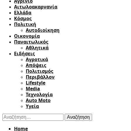
Αγρίνιο
Αιτωλοακαρνανία
Ελλάδα
Κόσμος
Πολιτική
Αυτοδιοίκηση
Οικονομία
Παναιτωλικός
Αθλητικά
Ειδήσεις
Αγροτικά
Απόψεις
Πολιτισμός
Περιβάλλον
Lifestyle
Media
Τεχνολογία
Auto Moto
Υγεία
Αναζήτηση
για:
Home