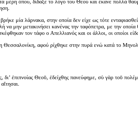
ετά μέρη όπου, δίδαξε το λόγο του Θεού και έκανε πολλά θα
ηση.
 βρήκε μία λάρνακα, στην οποία δεν είχε ως τότε ενταφιασθε
ολή να μην μετακινήσει κανένας την ταφόπετρα, με την οποί
έφθηκαν τον τάφο ο Απελλιανός και οι άλλοι, οι οποίοι είδ
η Θεσσαλονίκη, αφού ρίχθηκε στην πυρά ενώ κατά το Μηνολό
, δι’ ἐπιπνοίας Θεοῦ, ἐδείχθης πανεύφημε, σὺ γὰρ τοῦ πολέ
 αἴτησαι.