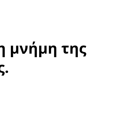
η μνήμη της
ς.