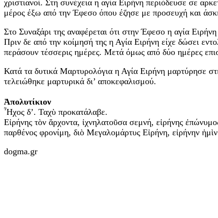
χριστιανοί. Στη συνέχεια η αγία Ειρήνη περιόδευσε σε αρκ
μέρος έξω από την Έφεσο όπου έζησε με προσευχή και άσκ
Στο Συναξάρι της αναφέρεται ότι στην Έφεσο η αγία Ειρήνη
Πριν δε από την κοίμησή της η Αγία Ειρήνη είχε δώσει εντ
περάσουν τέσσερις ημέρες. Μετά όμως από δύο ημέρες επισκ
Κατά τα δυτικά Μαρτυρολόγια η Αγία Ειρήνη μαρτύρησε στ
τελειώθηκε μαρτυρικά δι’ αποκεφαλισμού.
Ἀπολυτίκιον
Ἦχος δ’. Ταχὺ προκατάλαβε.
Εἰρήνης τὸν ἄρχοντα, ἰχνηλατοῦσα σεμνή, εἰρήνης ἐπώνυμος
παρθένος φρονίμη, διὸ Μεγαλομάρτυς Εἰρήνη, εἰρήνην ἠμὶν
dogma.gr