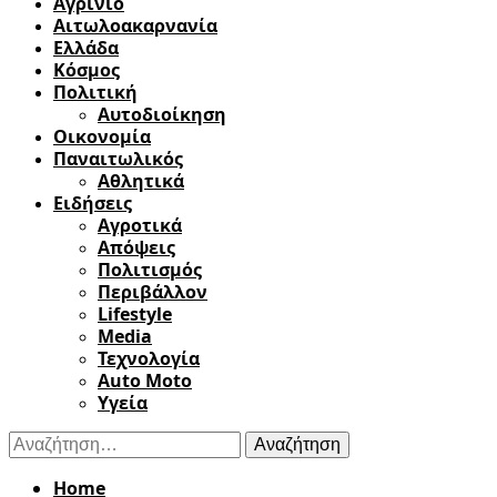
Αγρίνιο
Αιτωλοακαρνανία
Ελλάδα
Κόσμος
Πολιτική
Αυτοδιοίκηση
Οικονομία
Παναιτωλικός
Αθλητικά
Ειδήσεις
Αγροτικά
Απόψεις
Πολιτισμός
Περιβάλλον
Lifestyle
Media
Τεχνολογία
Auto Moto
Υγεία
Αναζήτηση
για:
Home