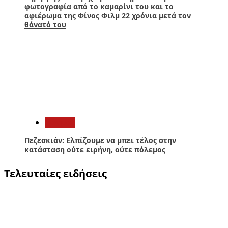
φωτογραφία από το καμαρίνι του και το
αφιέρωμα της Φίνος Φιλμ 22 χρόνια μετά τον
θάνατό του
5
Κόσμος
Πεζεσκιάν: Ελπίζουμε να μπει τέλος στην
κατάσταση ούτε ειρήνη, ούτε πόλεμος
Τελευταίες ειδήσεις