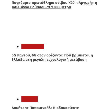
Παγκόσμιο πρωτάθλημα στίβου Κ20: «Αργυρή» η
Ιουλιάννα Ρούσσου στα 800 μέτρα
3
Τεχνολογία
5G παντού, 6G στον ορίζοντα: Πού βρίσκεται η
Ελλάδα στη μεγάλη τεχνολογική μετάβαση
4
Lifestyle
Δημήτρης Παπαμιχαήλ: Η αδημοσίευτη