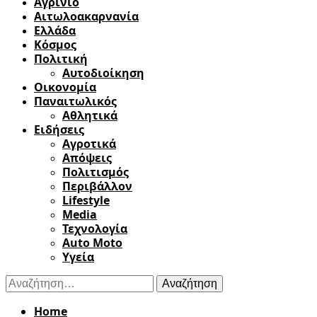
Αγρίνιο
Αιτωλοακαρνανία
Ελλάδα
Κόσμος
Πολιτική
Αυτοδιοίκηση
Οικονομία
Παναιτωλικός
Αθλητικά
Ειδήσεις
Αγροτικά
Απόψεις
Πολιτισμός
Περιβάλλον
Lifestyle
Media
Τεχνολογία
Auto Moto
Υγεία
Αναζήτηση
για:
Home