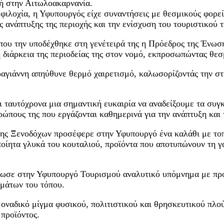
ή στην Αιτωλοακαρνανία.
μφιλοχία, η Υφυπουργός είχε συναντήσεις με θεσμικούς φορε
ές ανάπτυξης της περιοχής και την ενίσχυση του τουριστικού 
 όπου την υποδέχθηκε στη γενέτειρά της η Πρόεδρος της Έν
 διάρκεια της περιοδείας της στον νομό, εκπροσωπώντας θεσ
γιάννη απηύθυνε θερμό χαιρετισμό, καλωσορίζοντάς την στη
αι ταυτόχρονα μια σημαντική ευκαιρία να αναδείξουμε τα συγκ
θρώπους της που εργάζονται καθημερινά για την ανάπτυξη και
σης Ξενοδόχων προσέφερε στην Υφυπουργό ένα καλάθι με τοπ
ροποίητα γλυκά του κουταλιού, προϊόντα που αποτυπώνουν τη
δωσε στην Υφυπουργό Τουρισμού αναλυτικό υπόμνημα με προ
ημάτων του τόπου.
μοναδικό μίγμα φυσικού, πολιτιστικού και θρησκευτικού πλού
προϊόντος.