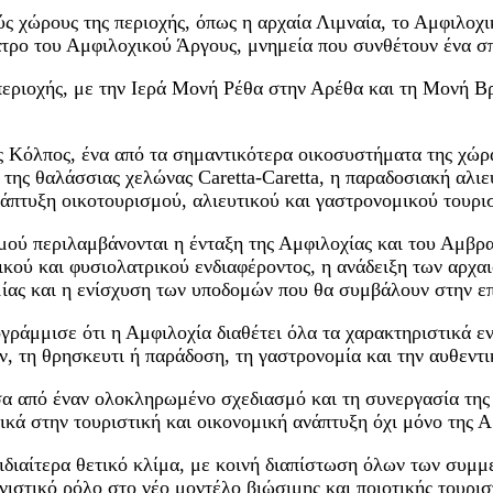
ύς χώρους της περιοχής, όπως η αρχαία Λιμναία, το Αμφιλοχι
ατρο του Αμφιλοχικού Άργους, μνημεία που συνθέτουν ένα σπ
εριοχής, με την Ιερά Μονή Ρέθα στην Αρέθα και τη Μονή Βρ
Κόλπος, ένα από τα σημαντικότερα οικοσυστήματα της χώρας
 της θαλάσσιας χελώνας Caretta-Caretta, η παραδοσιακή αλι
άπτυξη οικοτουρισμού, αλιευτικού και γαστρονομικού τουρι
μού περιλαμβάνονται η ένταξη της Αμφιλοχίας και του Αμβρ
ικού και φυσιολατρικού ενδιαφέροντος, η ανάδειξη των αρχ
ίας και η ενίσχυση των υποδομών που θα συμβάλουν στην επ
άμμισε ότι η Αμφιλοχία διαθέτει όλα τα χαρακτηριστικά ε
ν, τη θρησκευτι ή παράδοση, τη γαστρονομία και την αυθεντι
 από έναν ολοκληρωμένο σχεδιασμό και τη συνεργασία της Π
κά στην τουριστική και οικονομική ανάπτυξη όχι μόνο της 
αίτερα θετικό κλίμα, με κοινή διαπίστωση όλων των συμμετ
ιστικό ρόλο στο νέο μοντέλο βιώσιμης και ποιοτικής τουρισ