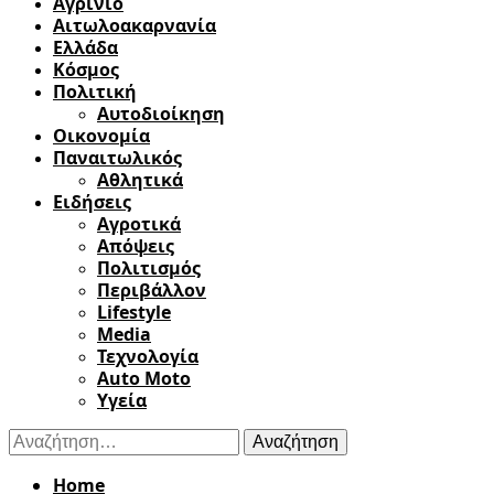
Αγρίνιο
Αιτωλοακαρνανία
Ελλάδα
Κόσμος
Πολιτική
Αυτοδιοίκηση
Οικονομία
Παναιτωλικός
Αθλητικά
Ειδήσεις
Αγροτικά
Απόψεις
Πολιτισμός
Περιβάλλον
Lifestyle
Media
Τεχνολογία
Auto Moto
Υγεία
Αναζήτηση
για:
Home