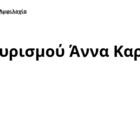
 Αμφιλοχία
υρισμού Άννα Κα