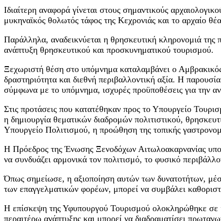
Ιδιαίτερη αναφορά γίνεται στους σημαντικούς αρχαιολογικο
μυκηναϊκός θολωτός τάφος της Κεχρονιάς και το αρχαίο θέ
Παράλληλα, αναδεικνύεται η θρησκευτική κληρονομιά της π
ανάπτυξη θρησκευτικού και προσκυνηματικού τουρισμού.
Ξεχωριστή θέση στο υπόμνημα καταλαμβάνει ο Αμβρακικός 
δραστηριότητα και διεθνή περιβαλλοντική αξία. Η παρουσία
σύμφωνα με το υπόμνημα, ισχυρές προϋποθέσεις για την αν
Στις προτάσεις που κατατέθηκαν προς το Υπουργείο Τουρισ
η δημιουργία θεματικών διαδρομών πολιτιστικού, θρησκευτ
Υπουργείο Πολιτισμού, η προώθηση της τοπικής γαστρονομ
Η Πρόεδρος της Ένωσης Ξενοδόχων Αιτωλοακαρνανίας υπογρ
να συνδυάζει αρμονικά τον πολιτισμό, το φυσικό περιβάλλο
Όπως σημείωσε, η αξιοποίηση αυτών των δυνατοτήτων, μέσα
των επαγγελματικών φορέων, μπορεί να συμβάλει καθοριστι
Η επίσκεψη της Υφυπουργού Τουρισμού ολοκληρώθηκε σε ιδι
περαιτέρω ανάπτυξης και μπορεί να διαδραματίσει πρωταγων