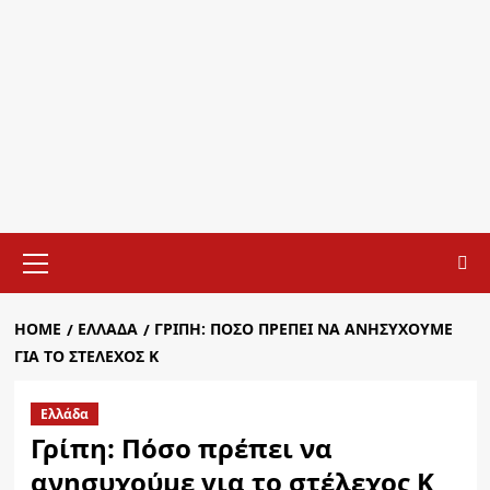
Primary
Menu
HOME
ΕΛΛΆΔΑ
ΓΡΊΠΗ: ΠΌΣΟ ΠΡΈΠΕΙ ΝΑ ΑΝΗΣΥΧΟΎΜΕ
ΓΙΑ ΤΟ ΣΤΈΛΕΧΟΣ Κ
Ελλάδα
Γρίπη: Πόσο πρέπει να
ανησυχούμε για το στέλεχος Κ