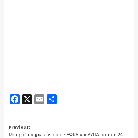
Facebook
X
Email
Share
Post
Previous:
Μπαράζ πληρωμών από e-ΕΦΚΑ και ΔΥΠΑ από τις 24