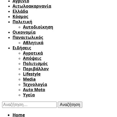
Αγρίνιο
Αιτωλοακαρνανία
Ελλάδα
Κόσμος
Πολιτική
Αυτοδιοίκηση
Οικονομία
Παναιτωλικός
Αθλητικά
Ειδήσεις
Αγροτικά
Απόψεις
Πολιτισμός
Περιβάλλον
Lifestyle
Media
Τεχνολογία
Auto Moto
Υγεία
Αναζήτηση
για:
Home