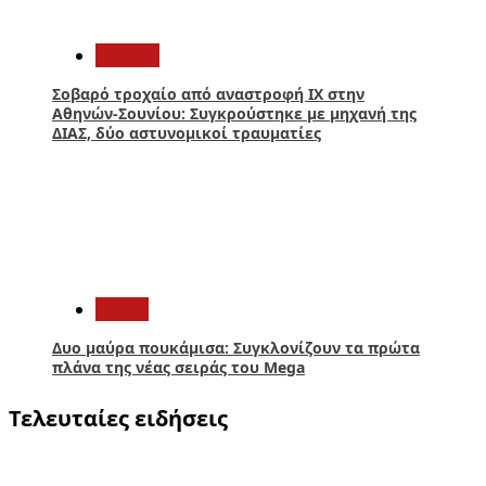
4
Ελλάδα
Σοβαρό τροχαίο από αναστροφή ΙΧ στην
Αθηνών-Σουνίου: Συγκρούστηκε με μηχανή της
ΔΙΑΣ, δύο αστυνομικοί τραυματίες
5
Media
Δυο μαύρα πουκάμισα: Συγκλονίζουν τα πρώτα
πλάνα της νέας σειράς του Mega
Τελευταίες ειδήσεις