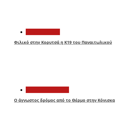
2
Παναιτωλικός
Φιλικό στην Κορυτσά η Κ19 του Παναιτωλικού
3
Αιτωλοακαρνανία
Ο άγνωστος δρόμος από το Θέρμο στην Κόνισκα