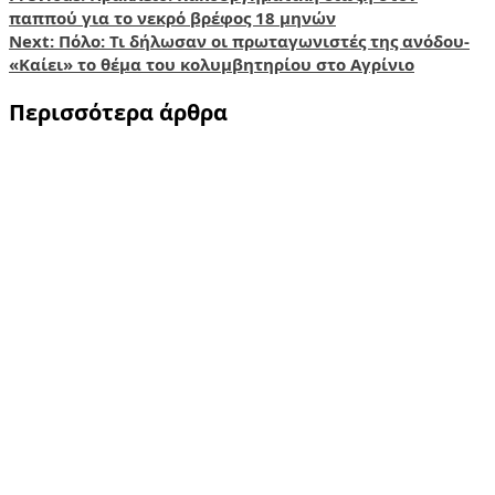
Post
Share
παππού για το νεκρό βρέφος 18 μηνών
navigation
Next:
Πόλο: Τι δήλωσαν οι πρωταγωνιστές της ανόδου-
«Καίει» το θέμα του κολυμβητηρίου στο Αγρίνιο
Περισσότερα άρθρα