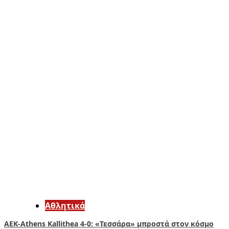
Αθλητικά
ΑΕΚ-Athens Kallithea 4-0: «Τεσσάρα» μπροστά στον κόσμο