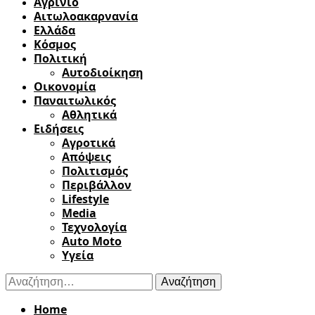
Αγρίνιο
Αιτωλοακαρνανία
Ελλάδα
Κόσμος
Πολιτική
Αυτοδιοίκηση
Οικονομία
Παναιτωλικός
Αθλητικά
Ειδήσεις
Αγροτικά
Απόψεις
Πολιτισμός
Περιβάλλον
Lifestyle
Media
Τεχνολογία
Auto Moto
Υγεία
Αναζήτηση
για:
Home