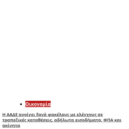
Οικονομία
Η ΑΑΔΕ ανοίγει ξανά φακέλους με ελέγχους σε
τραπεζικές καταθέσεις, αδήλωτα εισοδήματα, ΦΠΑ και
ακίνητα