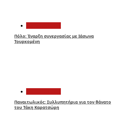
2
Παναιτωλικός
Πόλο: Έναρξη συνεργασίας με Ιάσωνα
Τουρκομένη
3
Παναιτωλικός
Παναιτωλικός: Συλλυπητήρια για τον θάνατο
του Τάκη Καρατσώρη