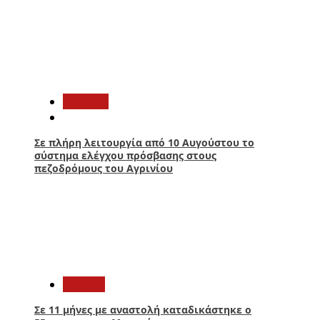
4
Aγρίνιο
Σε πλήρη λειτουργία από 10 Αυγούστου το
σύστημα ελέγχου πρόσβασης στους
πεζοδρόμους του Αγρινίου
5
Ελλάδα
Σε 11 μήνες με αναστολή καταδικάστηκε ο