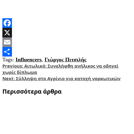
Facebook
X
Email
Tags:
Influencers
,
Γιώργος Πιτσιλής
Share
Post
Previous:
Αιτωλικό: Συνελήφθη ανήλικος να οδηγεί
χωρίς δίπλωμα
navigation
Next:
Σύλληψη στο Αγρίνιο για κατοχή ναρκωτικών
Περισσότερα άρθρα