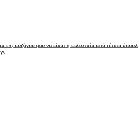
ια της συζύγου μου να είναι η τελευταία από τέτοια ύπο
γι