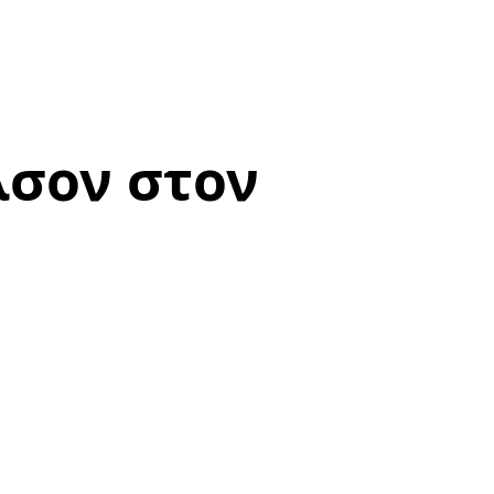
λσον στον