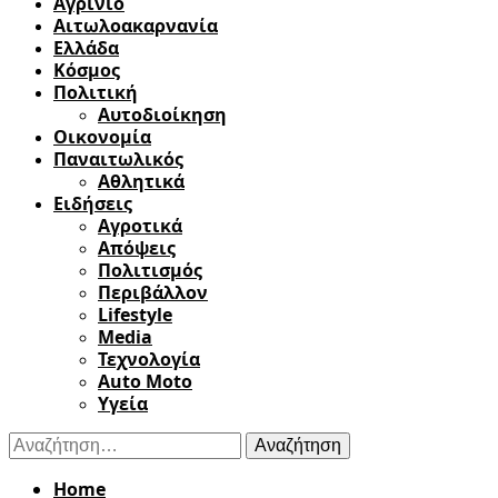
Αγρίνιο
Αιτωλοακαρνανία
Ελλάδα
Κόσμος
Πολιτική
Αυτοδιοίκηση
Οικονομία
Παναιτωλικός
Αθλητικά
Ειδήσεις
Αγροτικά
Απόψεις
Πολιτισμός
Περιβάλλον
Lifestyle
Media
Τεχνολογία
Auto Moto
Υγεία
Αναζήτηση
για:
Home