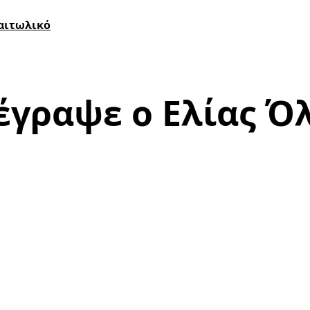
ναιτωλικό
έγραψε ο Ελίας Ό