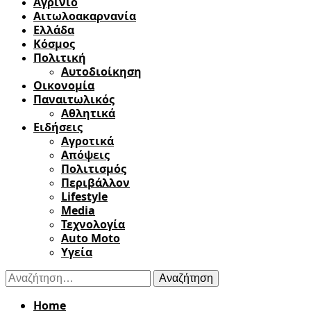
Αγρίνιο
Αιτωλοακαρνανία
Ελλάδα
Κόσμος
Πολιτική
Αυτοδιοίκηση
Οικονομία
Παναιτωλικός
Αθλητικά
Ειδήσεις
Αγροτικά
Απόψεις
Πολιτισμός
Περιβάλλον
Lifestyle
Media
Τεχνολογία
Auto Moto
Υγεία
Αναζήτηση
για:
Home