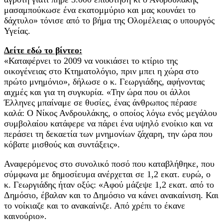
μασαμπούκωσε ένα εκατομμύριο και μας κουνάει το
δάχτυλο» τόνισε από το βήμα της Ολομέλειας ο υπουργός
Υγείας.
Δείτε εδώ το βίντεο:
«Καταφέρνει το 2009 να νοικιάσει το κτίριο της
οικογένειας στο Κτηματολόγιο, πριν μπει η χώρα στο
πρώτο μνημόνιο», δήλωσε ο κ. Γεωργιάδης, αφήνοντας
αιχμές και για τη συγκυρία. «Την ώρα που οι άλλοι
Έλληνες μπαίναμε σε θυσίες, ένας άνθρωπος πέρασε
καλά: Ο Νίκος Ανδρουλάκης, ο οποίος λόγω ενός μεγάλου
συμβολαίου κατάφερε να πάρει ένα υψηλό ενοίκιο και να
περάσει τη δεκαετία των μνημονίων ζάχαρη, την ώρα που
κόβατε μισθούς και συντάξεις».
Αναφερόμενος στο συνολικό ποσό που καταβλήθηκε, που
σύμφωνα με δημοσίευμα ανέρχεται σε 1,2 εκατ. ευρώ, ο
κ. Γεωργιάδης ήταν οξύς: «Αφού μάζεψε 1,2 εκατ. από το
Δημόσιο, έβαλαν και το Δημόσιο να κάνει ανακαίνιση. Και
το νοίκιαζε και το ανακαίνιζε. Από χρέπι το έκανε
καινούριο».