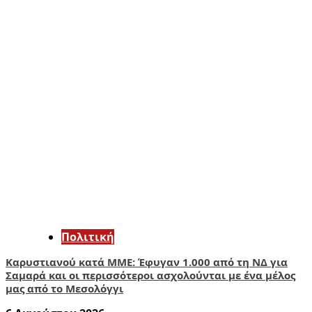
Πολιτική
Καρυστιανού κατά ΜΜΕ: Έφυγαν 1.000 από τη ΝΔ για
Σαμαρά και οι περισσότεροι ασχολούνται με ένα μέλος
μας από το Μεσολόγγι