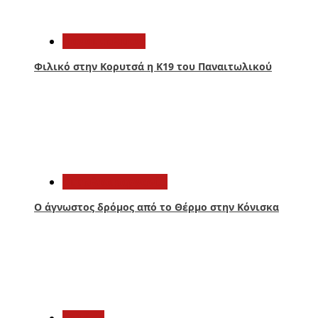
2
Παναιτωλικός
Φιλικό στην Κορυτσά η Κ19 του Παναιτωλικού
3
Αιτωλοακαρνανία
Ο άγνωστος δρόμος από το Θέρμο στην Κόνισκα
4
Ελλάδα