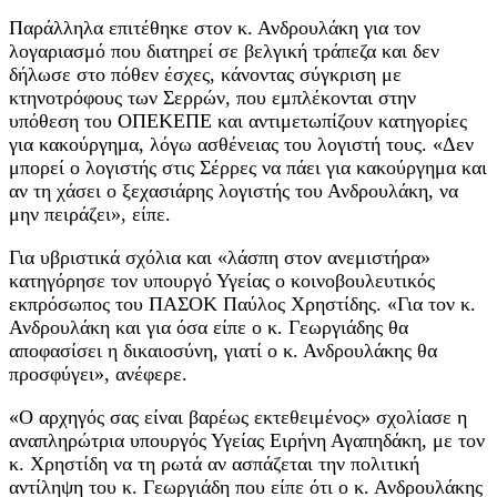
Παράλληλα επιτέθηκε στον κ. Ανδρουλάκη για τον
λογαριασμό που διατηρεί σε βελγική τράπεζα και δεν
δήλωσε στο πόθεν έσχες, κάνοντας σύγκριση με
κτηνοτρόφους των Σερρών, που εμπλέκονται στην
υπόθεση του ΟΠΕΚΕΠΕ και αντιμετωπίζουν κατηγορίες
για κακούργημα, λόγω ασθένειας του λογιστή τους. «Δεν
μπορεί ο λογιστής στις Σέρρες να πάει για κακούργημα και
αν τη χάσει ο ξεχασιάρης λογιστής του Ανδρουλάκη, να
μην πειράζει», είπε.
Για υβριστικά σχόλια και «λάσπη στον ανεμιστήρα»
κατηγόρησε τον υπουργό Υγείας ο κοινοβουλευτικός
εκπρόσωπος του ΠΑΣΟΚ Παύλος Χρηστίδης. «Για τον κ.
Ανδρουλάκη και για όσα είπε ο κ. Γεωργιάδης θα
αποφασίσει η δικαιοσύνη, γιατί ο κ. Ανδρουλάκης θα
προσφύγει», ανέφερε.
«Ο αρχηγός σας είναι βαρέως εκτεθειμένος» σχολίασε η
αναπληρώτρια υπουργός Υγείας Ειρήνη Αγαπηδάκη, με τον
κ. Χρηστίδη να τη ρωτά αν ασπάζεται την πολιτική
αντίληψη του κ. Γεωργιάδη που είπε ότι ο κ. Ανδρουλάκης