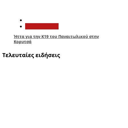
5
Παναιτωλικός
Ήττα για την Κ19 του Παναιτωλικού στην
Κορυτσά
Τελευταίες ειδήσεις