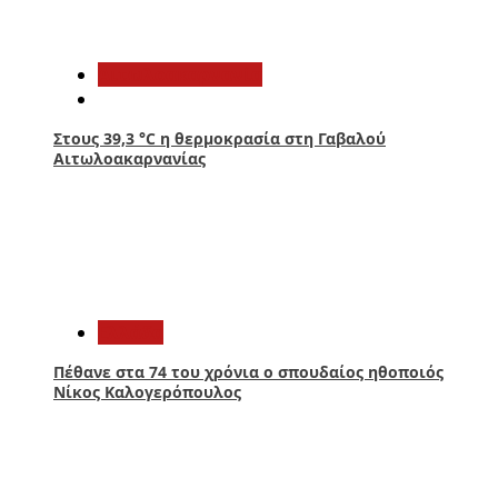
3
Αιτωλοακαρνανία
Στους 39,3 °C η θερμοκρασία στη Γαβαλού
Αιτωλοακαρνανίας
4
Ελλάδα
Πέθανε στα 74 του χρόνια ο σπουδαίος ηθοποιός
Νίκος Καλογερόπουλος