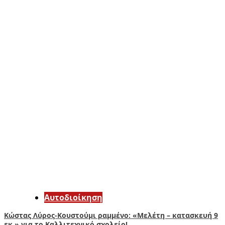
Αυτοδιοίκηση
Κώστας Λύρος-Κουστούμι ραμμένο: «Μελέτη – κατασκευή 9
εκ.» για το Καλλιτεχνικό σχολείο!