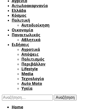
Αγρίνιο
Αιτωλοακαρνανία
Ελλάδα
Κόσμος
Πολιτική
Αυτοδιοίκηση
Οικονομία
Παναιτωλικός
Αθλητικά
Ειδήσεις
Αγροτικά
Απόψεις
Πολιτισμός
Περιβάλλον
Lifestyle
Media
Τεχνολογία
Auto Moto
Υγεία
Αναζήτηση
για:
Home