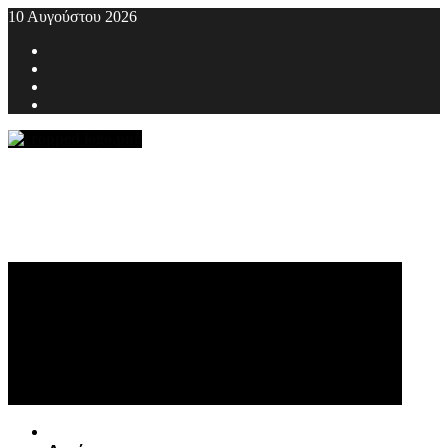
Skip
10 Αυγούστου 2026
to
Facebook
content
Twitter
Youtube
Instagram
Primary
Menu