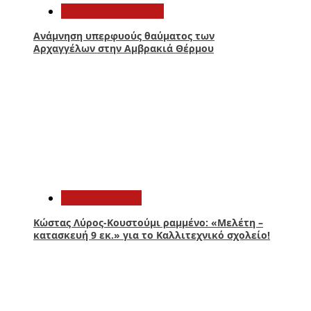
Αιτωλοακαρνανία
Ανάμνηση υπερφυούς θαύματος των
Αρχαγγέλων στην Αμβρακιά Θέρμου
2
Αυτοδιοίκηση
Κώστας Λύρος-Κουστούμι ραμμένο: «Μελέτη –
κατασκευή 9 εκ.» για το Καλλιτεχνικό σχολείο!