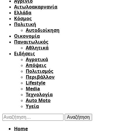
Αγρίνιο
Αιτωλοακαρνανία
Ελλάδα
Κόσμος
Πολιτική
Αυτοδιοίκηση
Οικονομία
Παναιτωλικός
Αθλητικά
Ειδήσεις
Αγροτικά
Απόψεις
Πολιτισμός
Περιβάλλον
Lifestyle
Media
Τεχνολογία
Auto Moto
Υγεία
Αναζήτηση
για:
Home