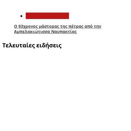
5
Αιτωλοακαρνανία
Ο 93χρονος μάστορας της πέτρας από την
Αμπελακιώτισσα Ναυπακτίας
Τελευταίες ειδήσεις