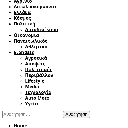
Αγρίνιο
Αιτωλοακαρνανία
Ελλάδα
Κόσμος
Πολιτική
Αυτοδιοίκηση
Οικονομία
Παναιτωλικός
Αθλητικά
Ειδήσεις
Αγροτικά
Απόψεις
Πολιτισμός
Περιβάλλον
Lifestyle
Media
Τεχνολογία
Auto Moto
Υγεία
Αναζήτηση
για:
Home