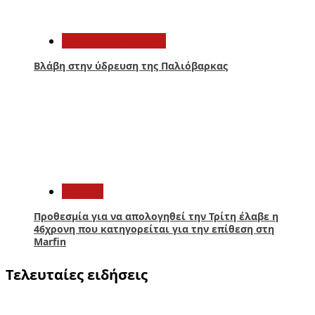
4
Αιτωλοακαρνανία
Βλάβη στην ύδρευση της Παλιόβαρκας
5
Ελλάδα
Προθεσμία για να απολογηθεί την Τρίτη έλαβε η
46χρονη που κατηγορείται για την επίθεση στη
Marfin
Τελευταίες ειδήσεις