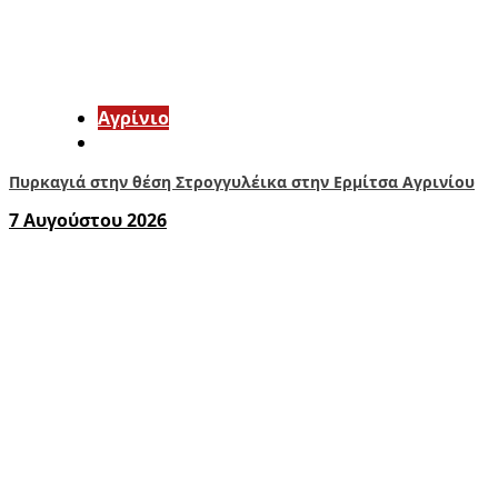
Aγρίνιο
Πυρκαγιά στην θέση Στρογγυλέικα στην Ερμίτσα Αγρινίου
7 Αυγούστου 2026