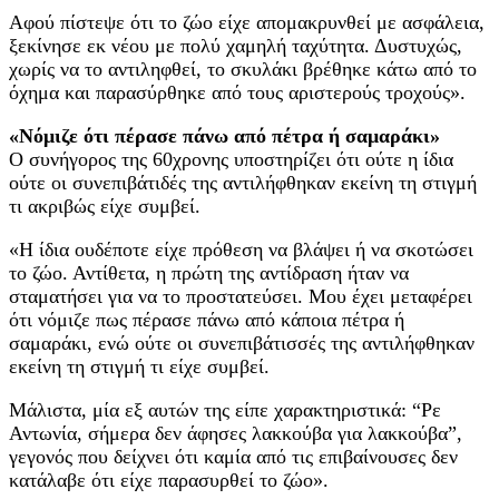
Αφού πίστεψε ότι το ζώο είχε απομακρυνθεί με ασφάλεια,
ξεκίνησε εκ νέου με πολύ χαμηλή ταχύτητα. Δυστυχώς,
χωρίς να το αντιληφθεί, το σκυλάκι βρέθηκε κάτω από το
όχημα και παρασύρθηκε από τους αριστερούς τροχούς».
«Νόμιζε ότι πέρασε πάνω από πέτρα ή σαμαράκι»
Ο συνήγορος της 60χρονης υποστηρίζει ότι ούτε η ίδια
ούτε οι συνεπιβάτιδές της αντιλήφθηκαν εκείνη τη στιγμή
τι ακριβώς είχε συμβεί.
«Η ίδια ουδέποτε είχε πρόθεση να βλάψει ή να σκοτώσει
το ζώο. Αντίθετα, η πρώτη της αντίδραση ήταν να
σταματήσει για να το προστατεύσει. Μου έχει μεταφέρει
ότι νόμιζε πως πέρασε πάνω από κάποια πέτρα ή
σαμαράκι, ενώ ούτε οι συνεπιβάτισσές της αντιλήφθηκαν
εκείνη τη στιγμή τι είχε συμβεί.
Μάλιστα, μία εξ αυτών της είπε χαρακτηριστικά: “Ρε
Αντωνία, σήμερα δεν άφησες λακκούβα για λακκούβα”,
γεγονός που δείχνει ότι καμία από τις επιβαίνουσες δεν
κατάλαβε ότι είχε παρασυρθεί το ζώο».