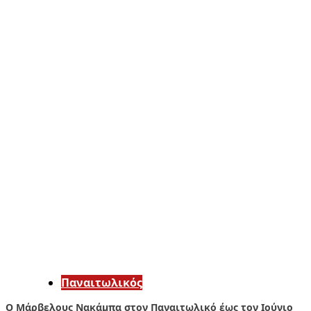
Παναιτωλικός
Ο Μάρβελους Nακάμπα στον Παναιτωλικό έως τον Ιούνιο