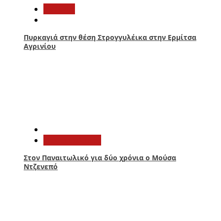
Aγρίνιο
Πυρκαγιά στην θέση Στρογγυλέικα στην Ερμίτσα
Αγρινίου
3
Παναιτωλικός
Στον Παναιτωλικό για δύο χρόνια ο Μούσα
Ντζενεπό