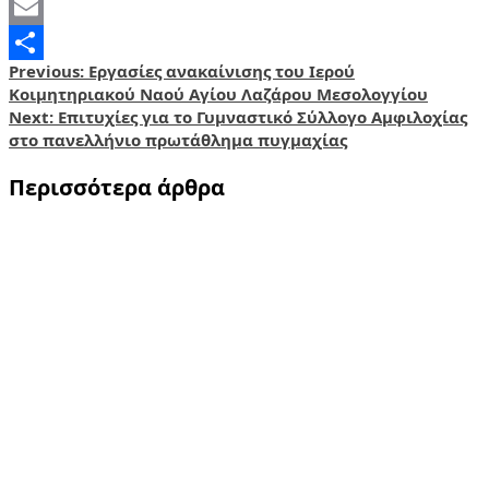
X
Email
Post
Previous:
Εργασίες ανακαίνισης του Ιερού
Share
Κοιμητηριακού Ναού Αγίου Λαζάρου Μεσολογγίου
navigation
Next:
Επιτυχίες για το Γυμναστικό Σύλλογο Αμφιλοχίας
στο πανελλήνιο πρωτάθλημα πυγμαχίας
Περισσότερα άρθρα