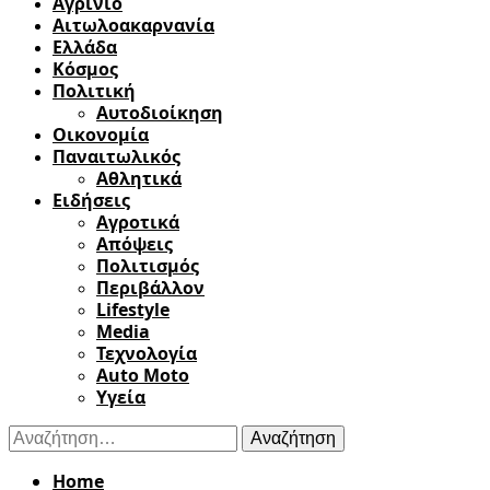
Αγρίνιο
Αιτωλοακαρνανία
Ελλάδα
Κόσμος
Πολιτική
Αυτοδιοίκηση
Οικονομία
Παναιτωλικός
Αθλητικά
Ειδήσεις
Αγροτικά
Απόψεις
Πολιτισμός
Περιβάλλον
Lifestyle
Media
Τεχνολογία
Auto Moto
Υγεία
Αναζήτηση
για:
Home