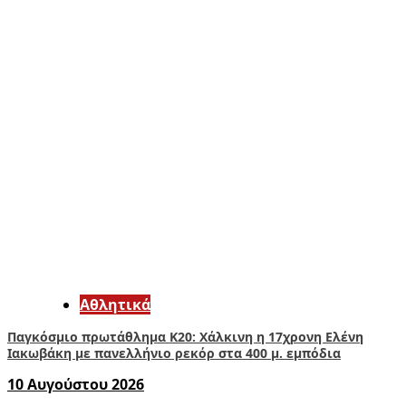
Αθλητικά
Παγκόσμιο πρωτάθλημα Κ20: Χάλκινη η 17χρονη Ελένη
Ιακωβάκη με πανελλήνιο ρεκόρ στα 400 μ. εμπόδια
10 Αυγούστου 2026