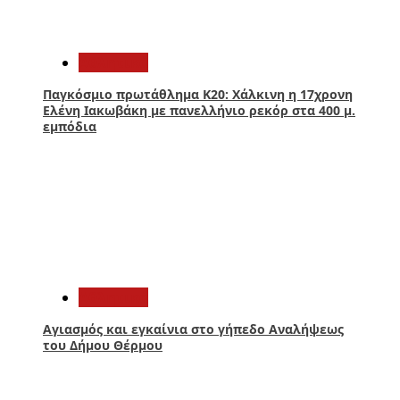
2
Αθλητικά
Παγκόσμιο πρωτάθλημα Κ20: Χάλκινη η 17χρονη
Ελένη Ιακωβάκη με πανελλήνιο ρεκόρ στα 400 μ.
εμπόδια
3
Αθλητικά
Αγιασμός και εγκαίνια στο γήπεδο Αναλήψεως
του Δήμου Θέρμου