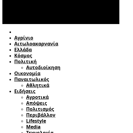
Αγρίνιο
Αιτωλοακαρνανία
Ελλάδα
Κόσμος
Πολιτική
Αυτοδιοίκηση
Οικονομία
Παναιτωλικός
Αθλητικά
Ειδήσεις
Αγροτικά
Απόψεις
Πολιτισμός
Περιβάλλον
Lifestyle
Media
Τεχνολογία