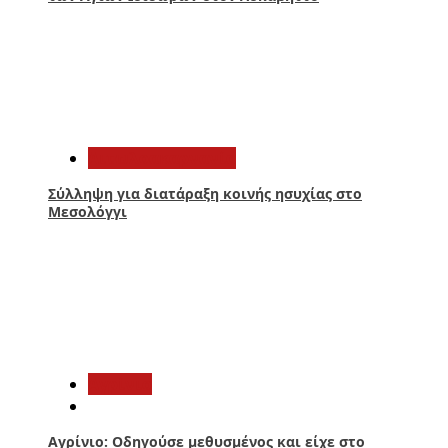
4
Αιτωλοακαρνανία
Σύλληψη για διατάραξη κοινής ησυχίας στο
Μεσολόγγι
5
Aγρίνιο
Αγρίνιο: Οδηγούσε μεθυσμένος και είχε στο