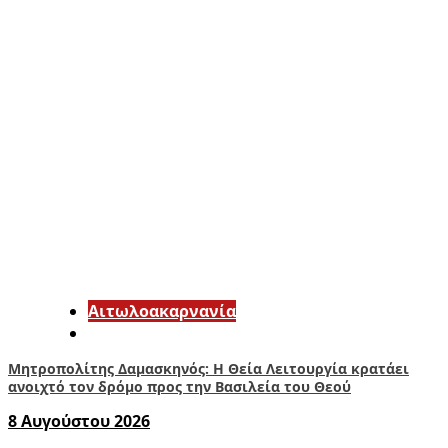
Αιτωλοακαρνανία
Μητροπολίτης Δαμασκηνός: Η Θεία Λειτουργία κρατάει
ανοιχτό τον δρόμο προς την Βασιλεία του Θεού
8 Αυγούστου 2026