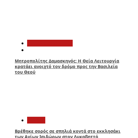
2
Αιτωλοακαρνανία
Μητροπολίτης Δαμασκηνός: Η Θεία Λειτουργία
κρατάει ανοιχτό τον δρόμο προς την Βασιλεία
του Θεού
3
Ελλάδα
Βρέθηκε σορός σε σπηλιά κοντά στο εκκλησάκι
των Αγίων Ισιδώρων στον Λυκαβηττό