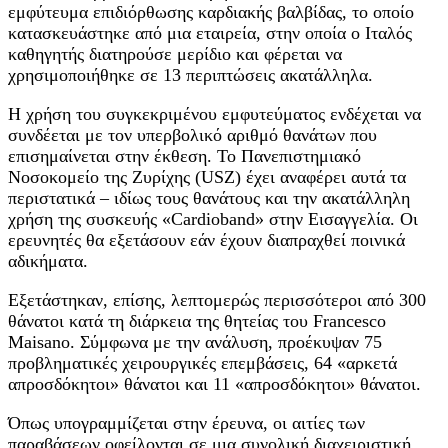
εμφύτευμα επιδιόρθωσης καρδιακής βαλβίδας, το οποίο
κατασκευάστηκε από μια εταιρεία, στην οποία ο Ιταλός
καθηγητής διατηρούσε μερίδιο και φέρεται να
χρησιμοποιήθηκε σε 13 περιπτώσεις ακατάλληλα.
Η χρήση του συγκεκριμένου εμφυτεύματος ενδέχεται να
συνδέεται με τον υπερβολικό αριθμό θανάτων που
επισημαίνεται στην έκθεση. Το Πανεπιστημιακό
Νοσοκομείο της Ζυρίχης (USZ) έχει αναφέρει αυτά τα
περιστατικά – ιδίως τους θανάτους και την ακατάλληλη
χρήση της συσκευής «Cardioband» στην Εισαγγελία. Οι
ερευνητές θα εξετάσουν εάν έχουν διαπραχθεί ποινικά
αδικήματα.
Εξετάστηκαν, επίσης, λεπτομερώς περισσότεροι από 300
θάνατοι κατά τη διάρκεια της θητείας του Francesco
Maisano. Σύμφωνα με την ανάλυση, προέκυψαν 75
προβληματικές χειρουργικές επεμβάσεις, 64 «αρκετά
απροσδόκητοι» θάνατοι και 11 «απροσδόκητοι» θάνατοι.
Όπως υπογραμμίζεται στην έρευνα, οι αιτίες των
παραβάσεων οφείλονται σε μια συνολική διαχειριστική