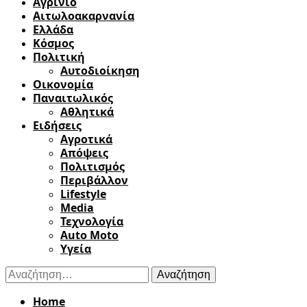
Αγρίνιο
Αιτωλοακαρνανία
Ελλάδα
Κόσμος
Πολιτική
Αυτοδιοίκηση
Οικονομία
Παναιτωλικός
Αθλητικά
Ειδήσεις
Αγροτικά
Απόψεις
Πολιτισμός
Περιβάλλον
Lifestyle
Media
Τεχνολογία
Auto Moto
Υγεία
Αναζήτηση
για:
Home