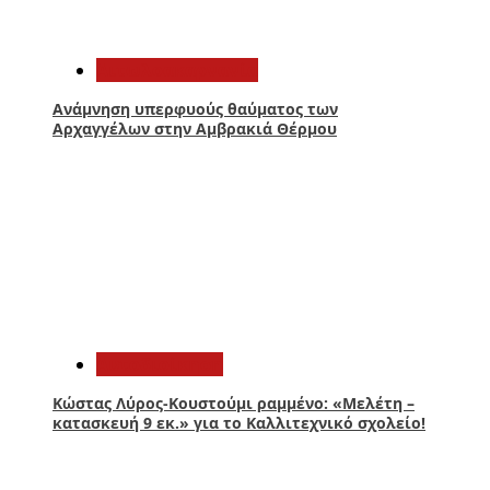
1
Αιτωλοακαρνανία
Ανάμνηση υπερφυούς θαύματος των
Αρχαγγέλων στην Αμβρακιά Θέρμου
2
Αυτοδιοίκηση
Κώστας Λύρος-Κουστούμι ραμμένο: «Μελέτη –
κατασκευή 9 εκ.» για το Καλλιτεχνικό σχολείο!