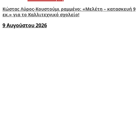
Κώστας Λύρος-Κουστούμι ραμμένο: «Μελέτη – κατασκευή 9
εκ.» για το Καλλιτεχνικό σχολείο!
9 Αυγούστου 2026