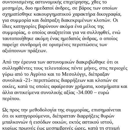
συντονισμένης αστυνομικής επιχείρησης, χθες το
μεσημέρι, δυο ημεδαποί άνδρες, σε βάρος των οποίων
σχηματίσθηκε κακουργηματικού χαρακτήρα δικογραφία,
για συμμορία και διάπραξη διακεκριμένων κλοπών. Οι
ίδιες κατηγορίες βαρύνουν ακόμα ένα μέλος της
συμμορίας, ο οποίος αναζητείται για να συλληφθεί, ενώ
ταυτοποιήθηκε ακόμη ένας ημεδαπός άνδρας, ο οποίος
παρείχε συνδρομή σε ορισμένες περιπτώσεις των
αξιόποινων πράξεων.
Από την έρευνα των αστυνομικών διακριβώθηκε ότι οι
συλληφθέντες τους τελευταίους πέντε μήνες, στις περιοχές
γύρω από το Αγρίνιο και το Μεσολόγγι, διέπραξαν
συνολικά -21- περιπτώσεις διαρρήξεων και κλοπών σε
οικίες, κατά τις οποίες αφαίρεσαν χρήματα, κοσμήματα και
άλλα αντικείμενα συνολικής αξίας -34.000 – ευρώ
περίπου.
Ως προς την μεθοδολογία της συμμορίας, επισημαίνεται
ότι οι κατηγορούμενοι, διέπρατταν διαρρήξεις θυρών
μπαλκονιών ή εισόδων οικιών, εκτός αστικού ιστού,
κυρίως πρωινές έως μεσημβρινές ώρες, κατά τη στιγμή