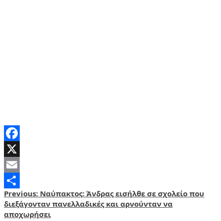
Facebook
X
Email
Post
Previous:
Ναύπακτος: Άνδρας εισήλθε σε σχολείο που
Share
διεξάγονταν πανελλαδικές και αρνούνταν να
navigation
αποχωρήσει