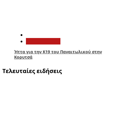
5
Παναιτωλικός
Ήττα για την Κ19 του Παναιτωλικού στην
Κορυτσά
Τελευταίες ειδήσεις