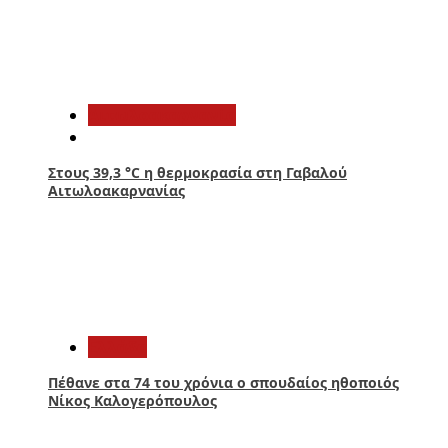
3
Αιτωλοακαρνανία
Στους 39,3 °C η θερμοκρασία στη Γαβαλού
Αιτωλοακαρνανίας
4
Ελλάδα
Πέθανε στα 74 του χρόνια ο σπουδαίος ηθοποιός
Νίκος Καλογερόπουλος