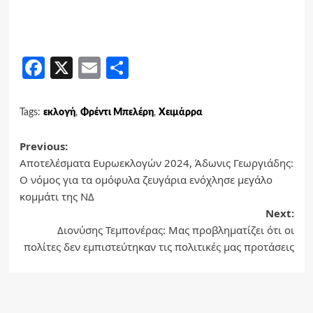
Facebook
X
Email
Share
Tags:
εκλογή
,
Φρέντι Μπελέρη
,
Χειμάρρα
Post
Previous:
Αποτελέσματα Ευρωεκλογών 2024, Άδωνις Γεωργιάδης:
navigation
Ο νόμος για τα ομόφυλα ζευγάρια ενόχλησε μεγάλο
κομμάτι της ΝΔ
Next:
Διονύσης Τεμπονέρας: Μας προβληματίζει ότι οι
πολίτες δεν εμπιστεύτηκαν τις πολιτικές μας προτάσεις