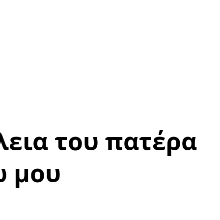
λεια του πατέρα
ω μου