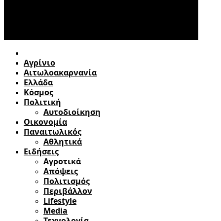
Αγρίνιο
Αιτωλοακαρνανία
Ελλάδα
Κόσμος
Πολιτική
Αυτοδιοίκηση
Οικονομία
Παναιτωλικός
Αθλητικά
Ειδήσεις
Αγροτικά
Απόψεις
Πολιτισμός
Περιβάλλον
Lifestyle
Media
Τεχνολογία