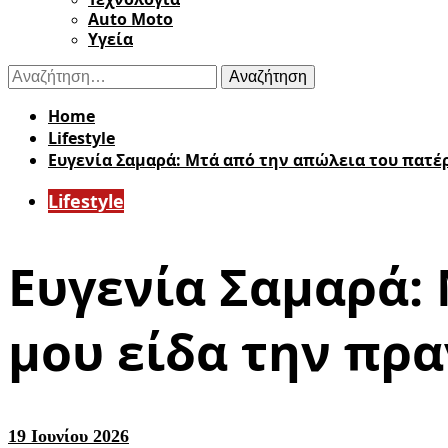
Auto Moto
Υγεία
Αναζήτηση
για:
Home
Lifestyle
Ευγενία Σαμαρά: Μτά από την απώλεια του πατέ
Lifestyle
Ευγενία Σαμαρά:
μου είδα την πρ
19 Ιουνίου 2026