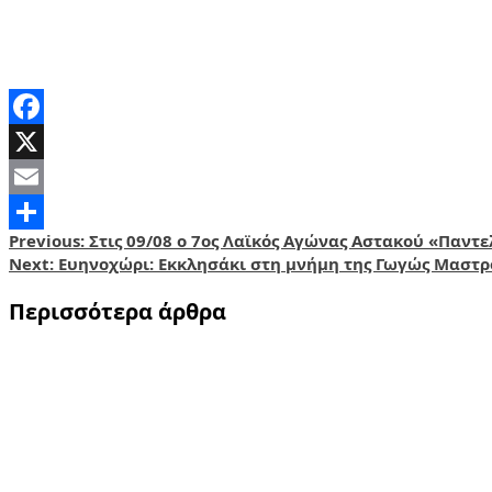
Facebook
X
Email
Post
Previous:
Στις 09/08 ο 7ος Λαϊκός Αγώνας Αστακού «Παντ
Share
Next:
Ευηνοχώρι: Εκκλησάκι στη μνήμη της Γωγώς Μαστρ
navigation
Περισσότερα άρθρα