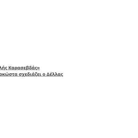
ελής Καρασεβδάς»
οκώστα σχεδιάζει ο Δέλλας