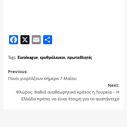
Facebook
X
Email
Share
Tags:
Euroleague
,
ερυθρόλευκοι
,
πρωταθλητές
Post
Previous:
Ποιοι γιορτάζουν σήμερα 7 Μαΐου
navigation
Next:
Φλώρος: Βαθιά αναθεωρητικό κράτος η Τουρκία – Η
Ελλάδα πρέπει να είναι έτοιμη για το αναπάντεχο