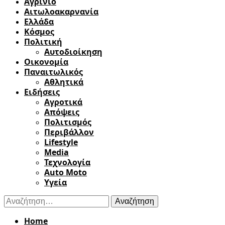
Αγρίνιο
Αιτωλοακαρνανία
Ελλάδα
Κόσμος
Πολιτική
Αυτοδιοίκηση
Οικονομία
Παναιτωλικός
Αθλητικά
Ειδήσεις
Αγροτικά
Απόψεις
Πολιτισμός
Περιβάλλον
Lifestyle
Media
Τεχνολογία
Auto Moto
Υγεία
Αναζήτηση
για:
Home