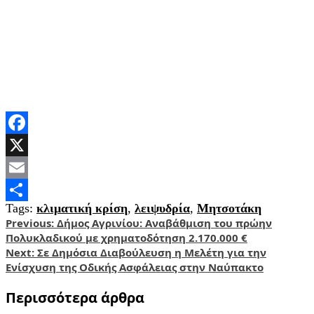
Facebook
X
Email
Tags:
κλιματική κρίση
,
λειψυδρία
,
Μητσοτάκη
Share
Post
Previous:
Δήμος Αγρινίου: Αναβάθμιση του πρώην
Πολυκλαδικού με χρηματοδότηση 2.170.000 €
navigation
Next:
Σε Δημόσια Διαβούλευση η Μελέτη για την
Ενίσχυση της Οδικής Ασφάλειας στην Ναύπακτο
Περισσότερα άρθρα