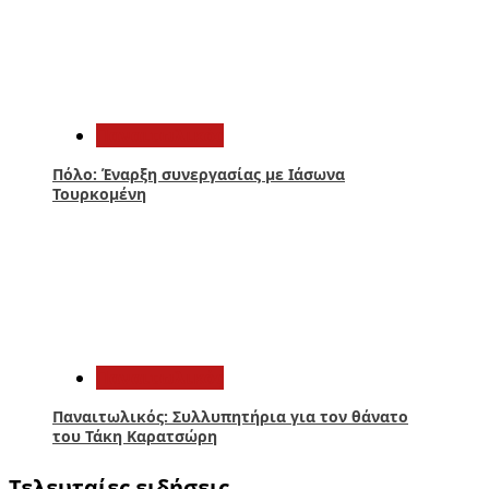
4
Παναιτωλικός
Πόλο: Έναρξη συνεργασίας με Ιάσωνα
Τουρκομένη
5
Παναιτωλικός
Παναιτωλικός: Συλλυπητήρια για τον θάνατο
του Τάκη Καρατσώρη
Τελευταίες ειδήσεις