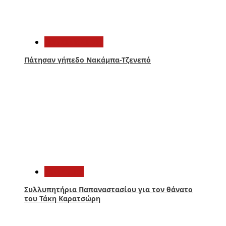
2
Παναιτωλικός
Πάτησαν γήπεδο Νακάμπα-Τζενεπό
3
Αθλητικά
Συλλυπητήρια Παπαναστασίου για τον θάνατο
του Τάκη Καρατσώρη