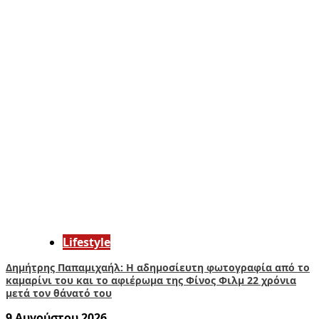
Lifestyle
Δημήτρης Παπαμιχαήλ: Η αδημοσίευτη φωτογραφία από το
καμαρίνι του και το αφιέρωμα της Φίνος Φιλμ 22 χρόνια
μετά τον θάνατό του
9 Αυγούστου 2026