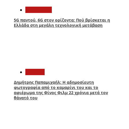
Τεχνολογία
5G παντού, 6G στον ορίζοντα: Πού βρίσκεται η
Ελλάδα στη μεγάλη τεχνολογική μετάβαση
4
Lifestyle
Δημήτρης Παπαμιχαήλ: Η αδημοσίευτη
φωτογραφία από το καμαρίνι του και το
αφιέρωμα της Φίνος Φιλμ 22 χρόνια μετά τον
θάνατό του