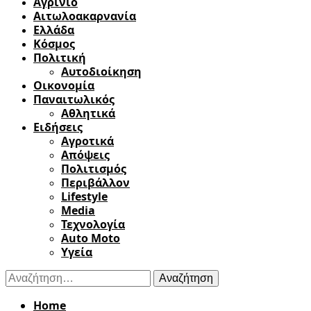
Αγρίνιο
Αιτωλοακαρνανία
Ελλάδα
Κόσμος
Πολιτική
Αυτοδιοίκηση
Οικονομία
Παναιτωλικός
Αθλητικά
Ειδήσεις
Αγροτικά
Απόψεις
Πολιτισμός
Περιβάλλον
Lifestyle
Media
Τεχνολογία
Auto Moto
Υγεία
Αναζήτηση
για:
Home