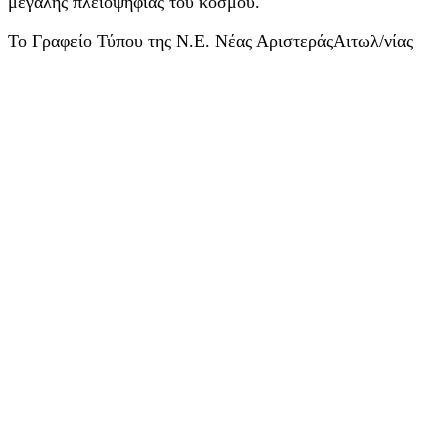
μεγάλης πλειοψηφίας του κόσμου.
Το Γραφείο Τύπου της Ν.Ε. Νέας ΑριστεράςΑιτωλ/νίας